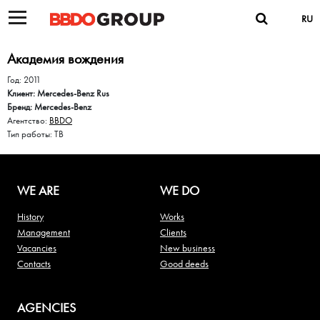
RU
Академия вождения
Год: 2011
Клиент: Mercedes-Benz Rus
Бренд: Mercedes-Benz
Агентство:
BBDO
Тип работы: ТВ
WE ARE
WE DO
History
Works
Management
Clients
Vacancies
New business
Contacts
Good deeds
AGENCIES