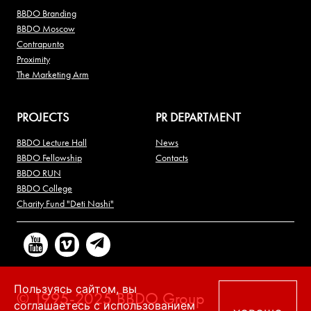
BBDO Branding
BBDO Moscow
Contrapunto
Proximity
The Marketing Arm
PROJECTS
PR DEPARTMENT
BBDO Lecture Hall
News
BBDO Fellowship
Contacts
BBDO RUN
BBDO College
Charity Fund "Deti Nashi"
Пользуясь сайтом, вы
© 1995-2025 BBDO Group
соглашаетесь с использованием