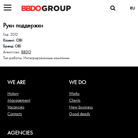
RU
Руки поддержки
Год: 2012
Клиент: OBI
Бренд: OBI
Агентство:
BBDO
Тип работы: Интегрированные кампании
WE ARE
WE DO
History
Works
Management
Clients
Vacancies
New business
Contacts
Good deeds
AGENCIES