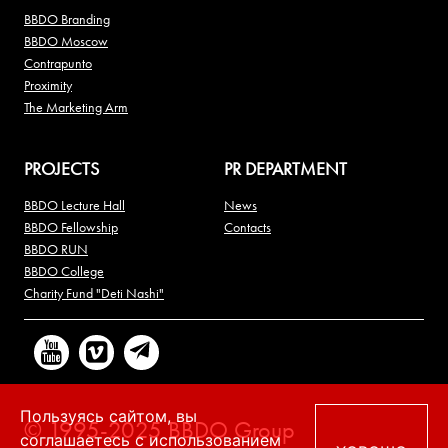
BBDO Branding
BBDO Moscow
Contrapunto
Proximity
The Marketing Arm
PROJECTS
PR DEPARTMENT
BBDO Lecture Hall
News
BBDO Fellowship
Contacts
BBDO RUN
BBDO College
Charity Fund "Deti Nashi"
Пользуясь сайтом, вы
© 1995-2025 BBDO Group
соглашаетесь с использованием