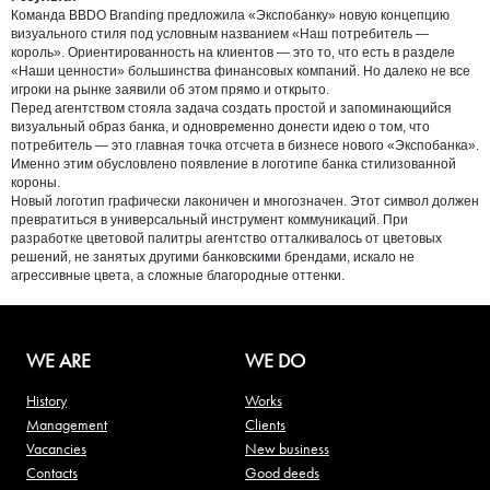
Команда BBDO Branding предложила «Экспобанку» новую концепцию
визуального стиля под условным названием «Наш потребитель —
король». Ориентированность на клиентов — это то, что есть в разделе
«Наши ценности» большинства финансовых компаний. Но далеко не все
игроки на рынке заявили об этом прямо и открыто.
Перед агентством стояла задача создать простой и запоминающийся
визуальный образ банка, и одновременно донести идею о том, что
потребитель — это главная точка отсчета в бизнесе нового «Экспобанка».
Именно этим обусловлено появление в логотипе банка стилизованной
короны.
Новый логотип графически лаконичен и многозначен. Этот символ должен
превратиться в универсальный инструмент коммуникаций. При
разработке цветовой палитры агентство отталкивалось от цветовых
решений, не занятых другими банковскими брендами, искало не
агрессивные цвета, а сложные благородные оттенки.
WE ARE
WE DO
History
Works
Management
Clients
Vacancies
New business
Contacts
Good deeds