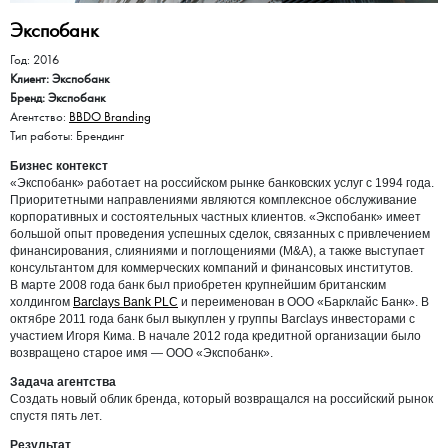
Экспобанк
Год: 2016
Клиент: Экспобанк
Бренд: Экспобанк
Агентство:
BBDO Branding
Тип работы: Брендинг
Бизнес контекст
«Экспобанк» работает на российском рынке банковских услуг с 1994 года.
Приоритетными направлениями являются комплексное обслуживание
корпоративных и состоятельных частных клиентов. «Экспобанк» имеет
большой опыт проведения успешных сделок, связанных с привлечением
финансирования, слияниями и поглощениями (M&A), а также выступает
консультантом для коммерческих компаний и финансовых институтов.
В марте 2008 года банк был приобретен крупнейшим британским
холдингом
Barclays Bank PLC
и переименован в ООО «Барклайс Банк». В
октябре 2011 года банк был выкуплен у группы Barclays инвесторами с
участием Игоря Кима.
В начале 2012 года кредитной организации было
возвращено старое имя — ООО «Экспобанк».
Задача агентства
Создать новый облик бренда, который возвращался на российский рынок
спустя пять лет.
Результат