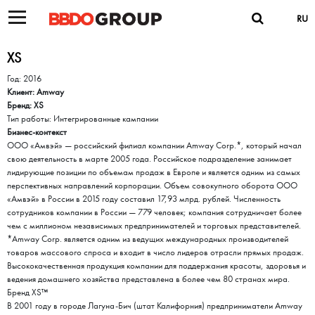
RU
XS
Год: 2016
Клиент: Amway
Бренд: XS
Тип работы: Интегрированные кампании
Бизнес-контекст
OOO «Амвэй» — российский филиал компании Amway Corp.*, который начал
свою деятельность в марте 2005 года. Российское подразделение занимает
лидирующие позиции по объемам продаж в Европе и является одним из самых
перспективных направлений корпорации. Объем совокупного оборота OOO
«Амвэй» в России в 2015 году составил 17,93 млрд. рублей. Численность
сотрудников компании в России — 779 человек; компания сотрудничает более
чем с миллионом независимых предпринимателей и торговых представителей.
*Amway Corp. является одним из ведущих международных производителей
товаров массового спроса и входит в число лидеров отрасли прямых продаж.
Высококачественная продукция компании для поддержания красоты, здоровья и
ведения домашнего хозяйства представлена в более чем 80 странах мира.
Бренд XS™
В 2001 году в городе Лагуна-Бич (штат Калифорния) предприниматели Amway