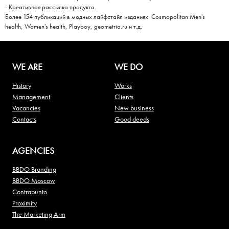
- Креативная рассылка продукта.
Более 154 публикаций в модных лайфстайл изданиях: Cosmopolitan Men's
health, Women's health, Playboy, geometria.ru и т.д.
WE ARE
WE DO
History
Works
Management
Clients
Vacancies
New business
Contacts
Good deeds
AGENCIES
BBDO Branding
BBDO Moscow
Contrapunto
Proximity
The Marketing Arm