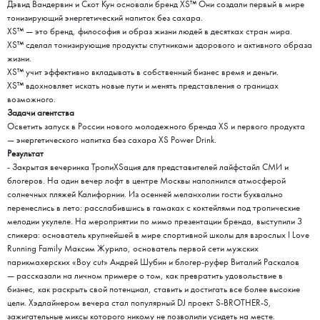
Дэвид Вандервин и Скот Кун основали бренд XS™ Они создали первый в мире
тонизирующий энергетический напиток без сахара.
XS™ — это бренд, философия и образ жизни людей в десятках стран мира.
XS™ сделал тонизирующие продукты спутниками здорового и активного образа
жизни.
XS™ учит эффективно вкладывать в собственный бизнес время и деньги.
XS™ вдохновляет искать новые пути и менять представления о границах
возможного.
Задачи агентства
Осветить запуск в России нового молодежного бренда XS и первого продукта
— энергетического напитка без сахара XS Power Drink.
Результат
- Закрытая вечеринка ТропиXSация для представителей лайфстайл СМИ и
блогеров. На один вечер лофт в центре Москвы наполнился атмосферой
солнечных пляжей Калифорнии. Из осенней меланхолии гости буквально
перенеслись в лето: расслабившись в гамаках с коктейлями под тропические
мелодии укулеле. На мероприятии по мимо презентации бренда, выступили 3
спикера: основатель крупнейшей в мире спортивной школы для взрослых I Love
Running Family Максим Журило, основатель первой сети мужских
парикмахерских «Boy cut» Андрей Шубин и блогер-руфер Виталий Раскалов
— рассказали на личном примере о том, как превратить удовольствие в
бизнес, как раскрыть свой потенциал, ставить и достигать все более высокие
цели. Хэдлайнером вечера стал популярный DJ проект S-BROTHER-S,
зажигательные миксы которого никому не позволили усидеть на месте.