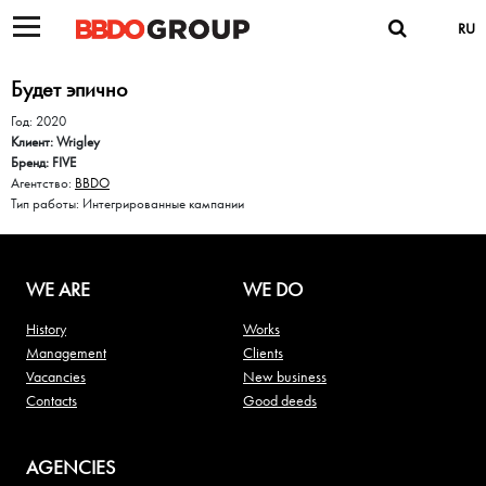
RU
Будет эпично
Год: 2020
Клиент: Wrigley
Бренд: FIVE
Агентство:
BBDO
Тип работы: Интегрированные кампании
WE ARE
WE DO
History
Works
Management
Clients
Vacancies
New business
Contacts
Good deeds
AGENCIES