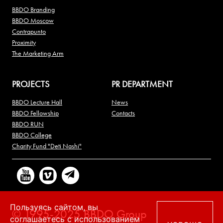
BBDO Branding
BBDO Moscow
Contrapunto
Proximity
The Marketing Arm
PROJECTS
PR DEPARTMENT
BBDO Lecture Hall
News
BBDO Fellowship
Contacts
BBDO RUN
BBDO College
Charity Fund "Deti Nashi"
Пользуясь сайтом, вы
© 1995-2025 BBDO Group
соглашаетесь с использованием