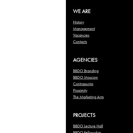
WE ARE
History
Management
Vacancies
Contacts
AGENCIES
BBDO Branding
BBDO Moscow
Contrapunto
Proximity
The Marketing Arm
PROJECTS
BBDO Lecture Hall
BBDO Fellowship