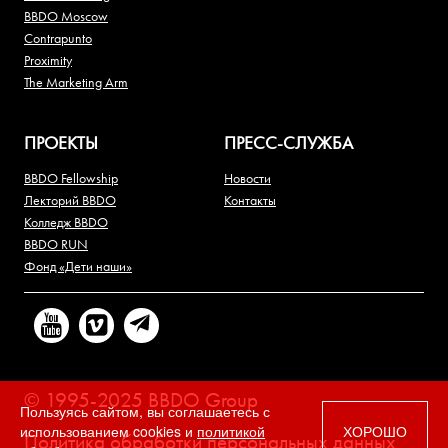
BBDO Moscow
Contrapunto
Proximity
The Marketing Arm
ПРОЕКТЫ
ПРЕСС-СЛУЖБА
BBDO Fellowship
Новости
Лекторий BBDO
Контакты
Колледж BBDO
BBDO RUN
Фонд «Дети наши»
© 1995-2025 BBDO Group
Пользуясь сайтом, вы соглашаетесь с
использованием cookies и
политикой
ХОРОШО
Политика обработки персональных данных