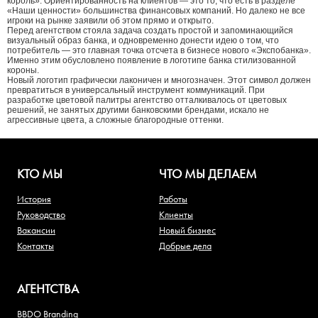
король». Ориентированность на клиентов — это то, что есть в разделе
«Наши ценности» большинства финансовых компаний. Но далеко не все
игроки на рынке заявили об этом прямо и открыто.
Перед агентством стояла задача создать простой и запоминающийся
визуальный образ банка, и одновременно донести идею о том, что
потребитель — это главная точка отсчета в бизнесе нового «Экспобанка».
Именно этим обусловлено появление в логотипе банка стилизованной
короны.
Новый логотип графически лаконичен и многозначен. Этот символ должен
превратиться в универсальный инструмент коммуникаций. При
разработке цветовой палитры агентство отталкивалось от цветовых
решений, не занятых другими банковскими брендами, искало не
агрессивные цвета, а сложные благородные оттенки.
КТО МЫ
ЧТО МЫ ДЕЛАЕМ
История
Работы
Руководство
Клиенты
Вакансии
Новый бизнес
Контакты
Добрые дела
АГЕНТСТВА
BBDO Branding