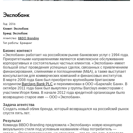
Экспобанк
Год: 2016
Клиент: Экспобанк
Бренд: Экспобанк
Агентство:
BBDO Branding
Тип работы: Брендинг
Бизнес контекст
«Экспобанк» работает на российском рынке банковских услуг с 1994 года.
Приоритетными направлениями являются комплексное обслуживание
корпоративных и состоятельных частных клиентов. «Экспобанк» имеет
большой опыт проведения успешных сделок, связанных с привлечением
финансирования, слияниями и поглощениями (M&A), а также выступает
консультантом для коммерческих компаний и финансовых институтов.
В марте 2008 года банк был приобретен крупнейшим британским
холдингом
Barclays Bank PLC
и переименован в ООО «Барклайс Банк». В
октябре 2011 года банк был выкуплен у группы Barclays инвесторами с
участием Игоря Кима.
В начале 2012 года кредитной организации было
возвращено старое имя — ООО «Экспобанк».
Задача агентства
Создать новый облик бренда, который возвращался на российский рынок
спустя пять лет.
Результат
Команда BBDO Branding предложила «Экспобанку» новую концепцию
визуального стиля под условным названием «Наш потребитель —