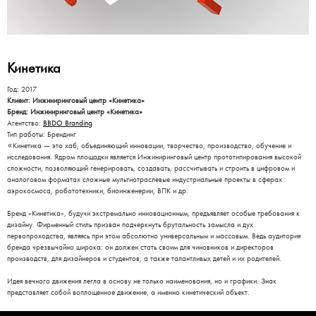
Кинетика
Год: 2017
Клиент: Инжиниринговый центр «Кинетика»
Бренд: Инжиниринговый центр «Кинетика»
Агентство:
BBDO Branding
Тип работы: Брендинг
«
Кинетика — это хаб, объединяющий инновации, творчество, производство, обучение и
исследования. Ядром площадки является Инжиниринговый центр прототипирования высокой
сложности, позволяющий генерировать, создавать, рассчитывать и строить в цифровом и
аналоговом форматах сложные мультиотраслевые индустриальные проекты в сферах
аэрокосмоса, робототехники, биоинженерии, ВПК и др.
Бренд «Кинетика», будучи экстремально инновационным, предъявляет особые требования к
дизайну. Фирменный стиль призван подчеркнуть брутальность замысла и дух
первопроходства, являясь при этом абсолютно универсальным и массовым. Ведь аудитория
бренда чрезвычайно широка: он должен стать своим для чиновников и директоров
производств, для дизайнеров и студентов, а также талантливых детей и их родителей.
Идея вечного движения легла в основу не только наименования, но и графики. Знак
представляет собой воплощенное движение, а именно кинетический объект.