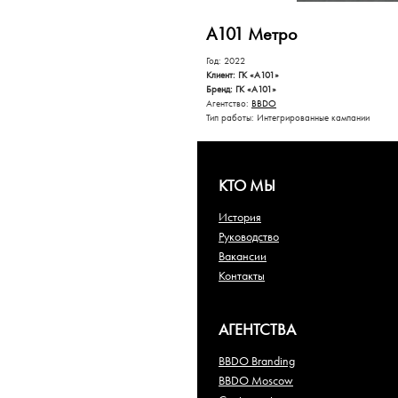
А101 Метро
Год: 2022
Клиент: ГК «А101»
Бренд: ГК «А101»
Агентство:
BBDO
Тип работы: Интегрированные кампании
КТО МЫ
История
Руководство
Вакансии
Контакты
АГЕНТСТВА
BBDO Branding
BBDO Moscow