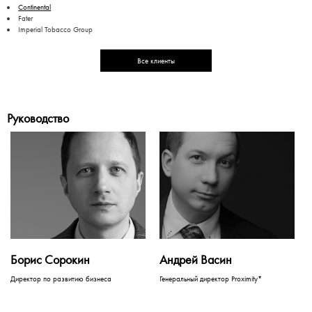
Continental
Fater
Imperial Tobacco Group
Все клиенты
Руководство
Борис Сорокин
Андрей Васин
Директор по развитию бизнеса
Генеральный директор Proximity*