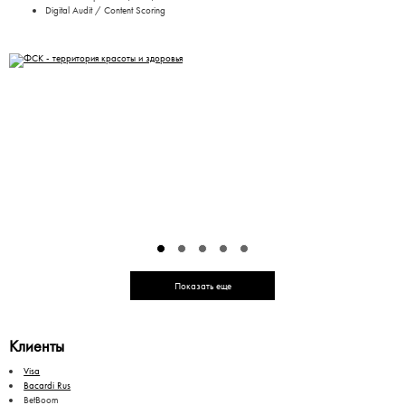
Digital Audit / Content Scoring
Показать еще
Клиенты
Visa
Bacardi Rus
BetBoom