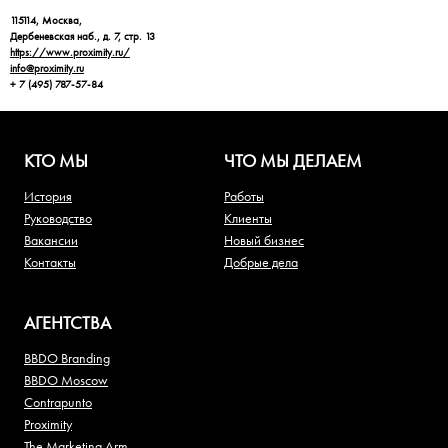
115114, Москва,
Дербеневская наб., д. 7, стр. 13
https://www.proximity.ru/
info@proximity.ru
+ 7 (495) 787-57-84
КТО МЫ
ЧТО МЫ ДЕЛАЕМ
История
Работы
Руководство
Клиенты
Вакансии
Новый бизнес
Контакты
Добрые дела
АГЕНТСТВА
BBDO Branding
BBDO Moscow
Contrapunto
Proximity
The Marketing Arm