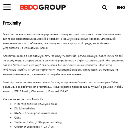
ENG
Proximity
Мы креативное агентство интегрированных коммуникаций, которое создает большие идеи
для ярких эффективных кампаний в каждом из коммуникационных каналов: для прямой
коммуникации с потребителем, для коммуникации в цифровой среде, на мобильных
устройствах и в социальных медиа.
Агентство входит в глобальную сеть Proximity Worldwide, объединяющую более 2000 людей
по всему миру, которые верят в силу интегрированных и digital-коммуникаций. Мы применяем
подход "data-driven creativity" для решения бизнес-задач наших клиентов. Используя
глубинные инсайты и «умные таргетинги», мы разрабатываем яркие идеи, основанные на
четком понимании маркетинговых и потребительских данных.
Proximity стало первым агентством в России, получившим Cannes Lions в категории Cyber, а
реклама, разработанная агентством, неоднократно признавалась лучшей в рамках Webby
Awards, EFFIE Russia, Clio Awards, Eurobest, D&AD.
Ключевые экспертизы Proximity:
Интегрированные коммуникации
Digital-marketing
SMM и брендированный контент
CRM
Trade-marketing / Shopper marketing
Customer Experience / UX / UI