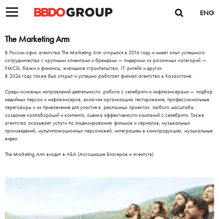
ENG
The Marketing Arm
В России офис агентства The Marketing Arm открылся в 2016 году и имеет опыт успешного
сотрудничества с крупными клиентами и брендами — лидерами из различных категорий —
FMCG, банки и финансы, жилищное строительство, IT, ритейл и других.
В 2024 году также был открыт и успешно работает филиал агентства в Казахстане.
Среди основных направлений деятельности: работа с селебрити и инфлюэнсерами — подбор
медийных персон и инфлюэнсеров, включая организацию тестирования, профессиональные
переговоры и их привлечение для участия в рекламных проектах любого масштаба,
создание коллабораций и контента, оценка эффективности кампаний с селебрити. Также
агентство оказывает услуги по лицензированию фильмов и сериалов, музыкальных
произведений, мультипликационных персонажей, интеграциям в кинопродукцию, музыкальные
видео.
The Marketing Arm входит в АБА (Ассоциация Блогеров и Агентств).