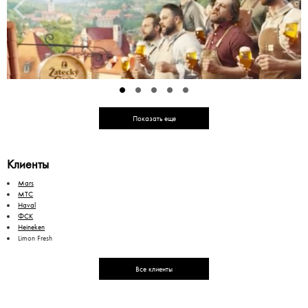
Показать еще
Клиенты
Mars
МТС
Haval
ФСК
Heineken
Limon Fresh
Все клиенты