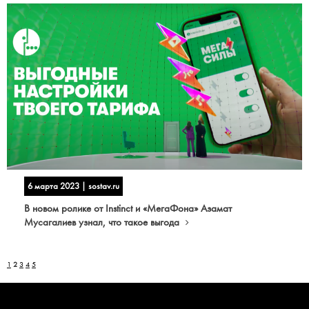
6 марта 2023 | sostav.ru
В новом ролике от Instinct и «МегаФона» Азамат
Мусагалиев узнал, что такое выгода
1
2
3
4
5