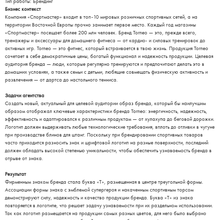
Тип работы: Брендинг
Бизнес контекст
Компания «Спортмастер» входит в топ-10 мировых розничных спортивных сетей, а на
территории Восточной Европы прочно занимает первое место. Каждый год магазины
«Спортмастер» посещает более 200 млн человек. Бренд Torneo — это, прежде всего,
тренажеры и аксессуары для домашнего фитнеса — от кардио- и силовых тренировок до
активных игр. Tor­neo — это фитнес, который встраивается в твою жизнь. Продукция Torneo
сочетает в себе демократичные цены, богатый функционал и надежность продукции. Целевая
аудитория бренда — люди, которые регулярно тренируются и предпочитают делать это в
домашних условиях, а также семьи с детьми, любящие совмещать физическую активность и
развлечения — от дартса до настольного тенниса.
Задачи агентства
Создать новый, актуальный для целевой аудитории образ бренда, который бы наилучшим
образом отображал ключевые характеристики бренда Torneo: энергичность, надежность,
эффективность и адаптировался к различным продуктам — от хулахупа до беговой дорожки.
Логотип должен выдерживать любые технологические требования, вплоть до отливки в чугуне
при производстве блинов для штанг. Поскольку при брендировании спортивных товаров
часто приходится разносить знак и шрифтовой логотип на разные поверхности, последний
должен обладать высокой степенью уникальности, чтобы обеспечить узнаваемость бренда в
отрыве от знака.
Результат
Фирменным знаком бренда стала буква «Т», размещенная в центре треугольной формы.
Ассоциации формы знака с эмблемой супергероя и накаченным спортивным торсом
демонстрируют силу, надежность и качество продукции бренда. Буква «Т» из знака
повторяется в логотипе, что решает задачу узнаваемости при их раздельном использовании.
Так как логотип размещается на продукции самых разных цветов, для него было выбрано