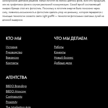
монохромное цветовое решение: белый логотип на любом цветном фоне, если это продукция,
или на графитовом фоне в случае рекламной коммуникации. Самой яркой составляющей
имиджа бренда стал его фотостиль. Поскольку в логотипе энергия была показана через
силу, появилась возможность в фотостиле сделать упор на динамику, которая передается с
помощью технологии захвата света Light graffiti — технология фотосъемки световых лучей на
длинной выдержке.
КТО МЫ
ЧТО МЫ ДЕЛАЕМ
История
Работы
Руководство
Клиенты
Вакансии
Новый бизнес
Контакты
Добрые дела
АГЕНТСТВА
BBDO Branding
BBDO Moscow
Contrapunto
Proximity
The Marketing Arm