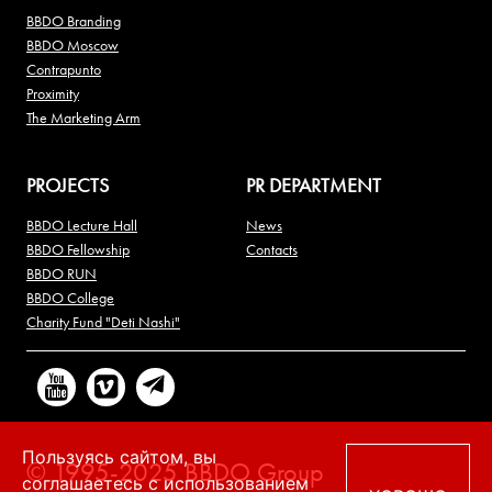
BBDO Branding
BBDO Moscow
Contrapunto
Proximity
The Marketing Arm
PROJECTS
PR DEPARTMENT
BBDO Lecture Hall
News
BBDO Fellowship
Contacts
BBDO RUN
BBDO College
Charity Fund "Deti Nashi"
Пользуясь сайтом, вы
© 1995-2025 BBDO Group
соглашаетесь с использованием