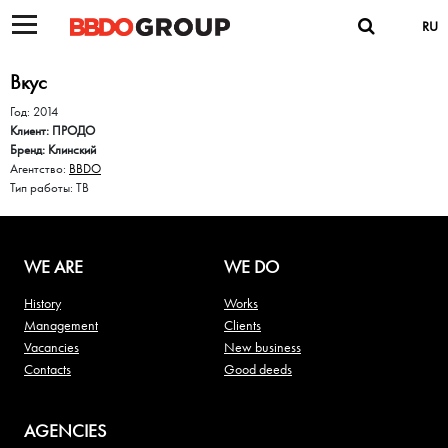
RU
Вкус
Год: 2014
Клиент: ПРОДО
Бренд: Клинский
Агентство:
BBDO
Тип работы: ТВ
WE ARE
WE DO
History
Works
Management
Clients
Vacancies
New business
Contacts
Good deeds
AGENCIES