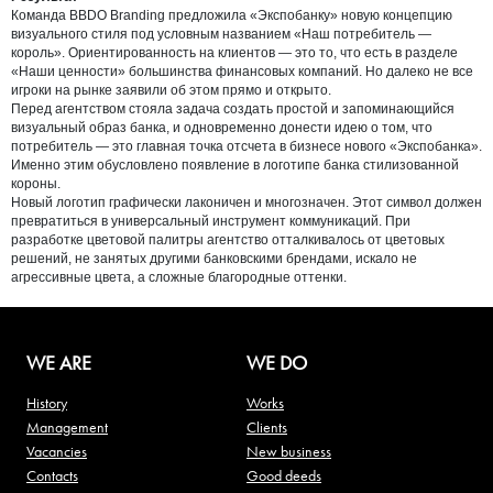
Команда BBDO Branding предложила «Экспобанку» новую концепцию
визуального стиля под условным названием «Наш потребитель —
король». Ориентированность на клиентов — это то, что есть в разделе
«Наши ценности» большинства финансовых компаний. Но далеко не все
игроки на рынке заявили об этом прямо и открыто.
Перед агентством стояла задача создать простой и запоминающийся
визуальный образ банка, и одновременно донести идею о том, что
потребитель — это главная точка отсчета в бизнесе нового «Экспобанка».
Именно этим обусловлено появление в логотипе банка стилизованной
короны.
Новый логотип графически лаконичен и многозначен. Этот символ должен
превратиться в универсальный инструмент коммуникаций. При
разработке цветовой палитры агентство отталкивалось от цветовых
решений, не занятых другими банковскими брендами, искало не
агрессивные цвета, а сложные благородные оттенки.
WE ARE
WE DO
History
Works
Management
Clients
Vacancies
New business
Contacts
Good deeds