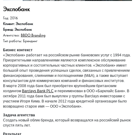
Экспобанк
Год: 2016
Клиент: Экспобанк
Бренд: Экспобанк
Агентство:
BBDO Branding
Тип работы: Брендинг
Бизнес контекст
«Экспобанк» работает на российском рынке банковских услуг с 1994 года.
Приоритетными направлениями являются комплексное обслуживание
корпоративных и состоятельных частных клиентов. «Экспобанк» имеет
большой опыт проведения успешных сделок, связанных с привлечением
финансирования, слияниями и поглощениями (M&A), а также выступает
консультантом для коммерческих компаний и финансовых институтов.
В марте 2008 года банк был приобретен крупнейшим британским
холдингом
Barclays Bank PLC
и переименован в ООО «Барклайс Банк». В
октябре 2011 года банк был выкуплен у группы Barclays инвесторами с
участием Игоря Кима.
В начале 2012 года кредитной организации было
возвращено старое имя — ООО «Экспобанк».
Задача агентства
Создать новый облик бренда, который возвращался на российский рынок
спустя пять лет.
Результат