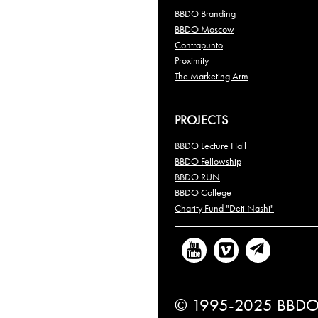
BBDO Branding
BBDO Moscow
Contrapunto
Proximity
The Marketing Arm
PROJECTS
BBDO Lecture Hall
BBDO Fellowship
BBDO RUN
BBDO College
Charity Fund "Deti Nashi"
© 1995-2025 BBDO