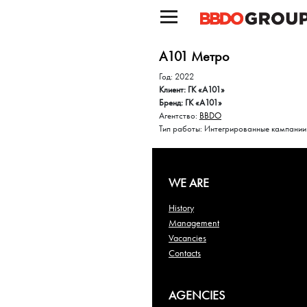
А101 Метро
Год: 2022
Клиент: ГК «А101»
Бренд: ГК «А101»
Агентство:
BBDO
Тип работы: Интегрированные кампании
WE ARE
History
Management
Vacancies
Contacts
AGENCIES