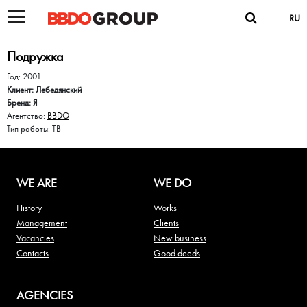
RU
Подружка
Год: 2001
Клиент: Лебедянский
Бренд: Я
Агентство:
BBDO
Тип работы: ТВ
WE ARE
WE DO
History
Works
Management
Clients
Vacancies
New business
Contacts
Good deeds
AGENCIES