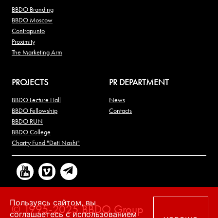
BBDO Branding
BBDO Moscow
Contrapunto
Proximity
The Marketing Arm
PROJECTS
PR DEPARTMENT
BBDO Lecture Hall
News
BBDO Fellowship
Contacts
BBDO RUN
BBDO College
Charity Fund "Deti Nashi"
Пользуясь сайтом, вы
© 1995-2025 BBDO Group
соглашаетесь с использованием