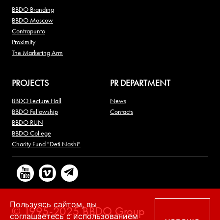
BBDO Branding
BBDO Moscow
Contrapunto
Proximity
The Marketing Arm
PROJECTS
PR DEPARTMENT
BBDO Lecture Hall
News
BBDO Fellowship
Contacts
BBDO RUN
BBDO College
Charity Fund "Deti Nashi"
Пользуясь сайтом, вы
© 1995-2025 BBDO Group
соглашаетесь с использованием