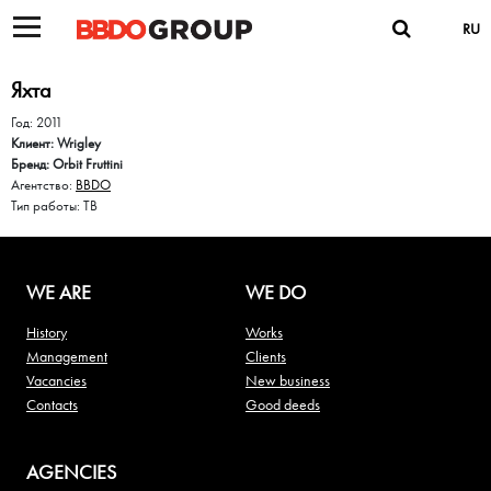
RU
Яхта
Год: 2011
Клиент: Wrigley
Бренд: Orbit Fruttini
Агентство:
BBDO
Тип работы: ТВ
WE ARE
WE DO
History
Works
Management
Clients
Vacancies
New business
Contacts
Good deeds
AGENCIES