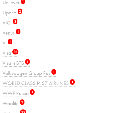
Unilever
1
Upeco
2
VICI
3
Venus
1
Vi
1
Visa
12
Visa и ВТБ
1
Volkswagen Group Rus
1
WORLD CLASS И S7 AIRLINES
1
WWF Russia
1
Woolite
3
25