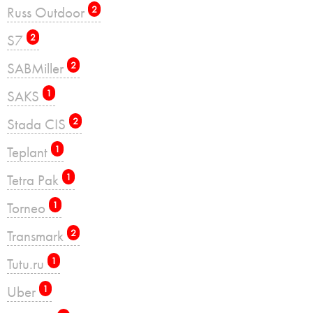
Russ Outdoor
2
S7
2
SABMiller
2
SAKS
1
Stada CIS
2
Teplant
1
Tetra Pak
1
Torneo
1
Transmark
2
Tutu.ru
1
Uber
1