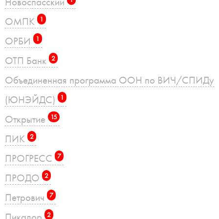
Новоспасский
ОМПК
1
ОРБИ
1
ОТП Банк
2
Объединенная программа ООН по ВИЧ/СПИДу
(ЮНЭЙДС)
1
Открытие
15
ПИК
2
ПРОГРЕСС
7
ПРОДО
2
Петрович
7
Пикадор
2