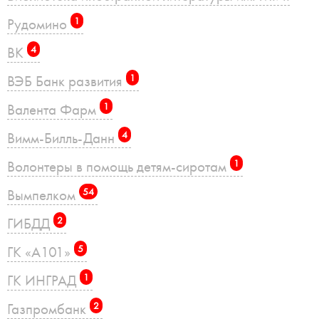
Рудомино
1
ВК
4
ВЭБ Банк развития
1
Валента Фарм
1
Вимм-Билль-Данн
4
Волонтеры в помощь детям-сиротам
1
Вымпелком
54
ГИБДД
2
ГК «А101»
5
ГК ИНГРАД
1
Газпромбанк
2