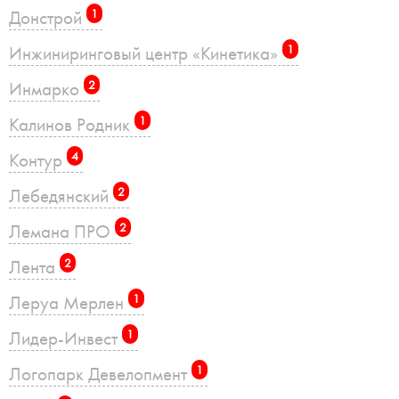
Донстрой
1
Инжиниринговый центр «Кинетика»
1
Инмарко
2
Калинов Родник
1
Контур
4
Лебедянский
2
Лемана ПРО
2
Лента
2
Леруа Мерлен
1
Лидер-Инвест
1
Логопарк Девелопмент
1