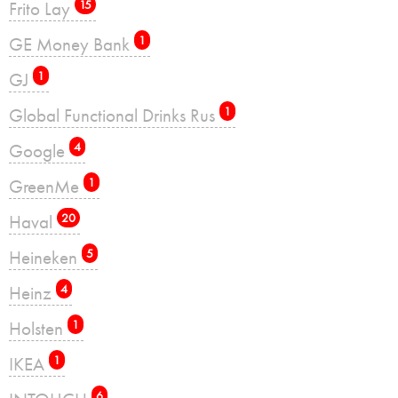
Frito Lay
15
GE Money Bank
1
GJ
1
Global Functional Drinks Rus
1
Google
4
GreenMe
1
Haval
20
Heineken
5
Heinz
4
Holsten
1
IKEA
1
6