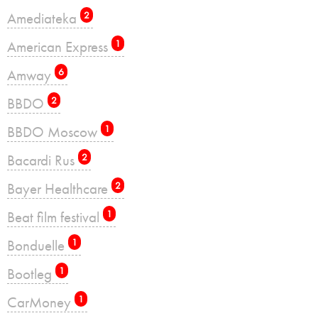
Amediateka
2
American Express
1
Amway
6
BBDO
2
BBDO Moscow
1
Bacardi Rus
2
Bayer Healthcare
2
Beat film festival
1
Bonduelle
1
Bootleg
1
CarMoney
1