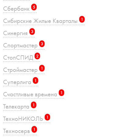
Сбербанк
5
Сибирские Жилые Кварталы
1
Синергия
3
Спортмастер
3
СтопСПИД
2
Строймастер
1
Суперлига
1
Счастливые времена
1
Телекарта
1
ТехноНИКОЛЬ
1
Техносерв
1