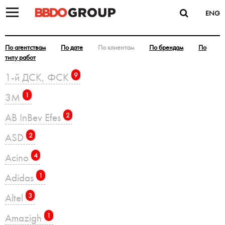
ENG
По агентствам
По дате
По клиентам
По брендам
По
типу работ
1-й ДСК, ФСК
9
3M
1
AB InBev Efes
2
ASD
2
Acino
4
Adidas
1
Altel
3
Amazigh
1