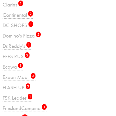
Clarins
1
Continental
2
DC SHOES
1
Domino's Pizza
2
Dr.Reddy's
1
EFES RUS
2
Ecqwa
1
Exxon Mobil
3
FLASH UP
3
FSK Leader
1
FrieslandCampina
1