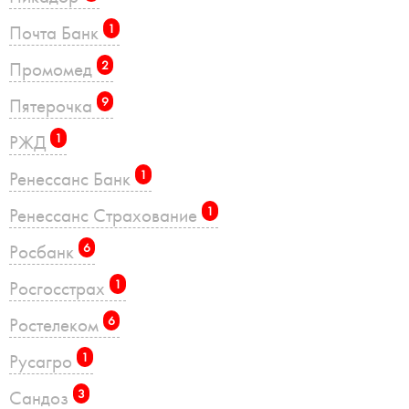
Почта Банк
1
Промомед
2
Пятерочка
9
РЖД
1
Ренессанс Банк
1
Ренессанс Страхование
1
Росбанк
6
Росгосстрах
1
Ростелеком
6
Русагро
1
Сандоз
3