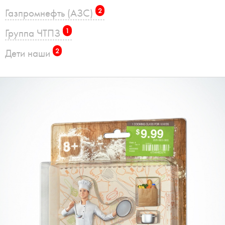
Газпромнефть (АЗС)
2
Группа ЧТПЗ
1
Дети наши
2