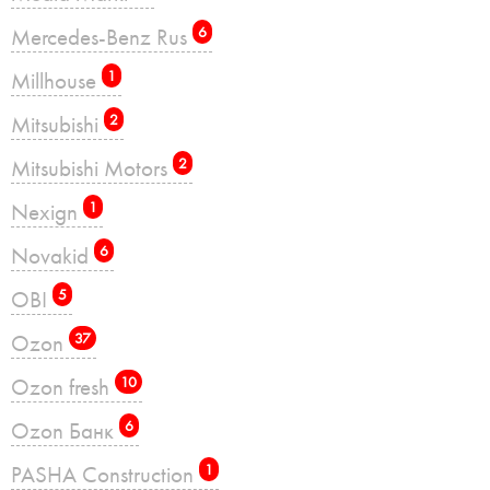
Mercedes-Benz Rus
6
Millhouse
1
Mitsubishi
2
Mitsubishi Motors
2
Nexign
1
Novakid
6
OBI
5
Ozon
37
Ozon fresh
10
Ozon Банк
6
PASHA Construction
1