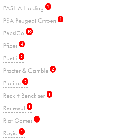
PASHA Holding
1
PSA Peugeot Citroen
1
PepsiCo
19
Pfizer
4
Poetti
2
Procter & Gamble
2
Profi.ru
2
Reckitt Benckiser
1
Renewal
1
Riot Games
1
Rovio
1