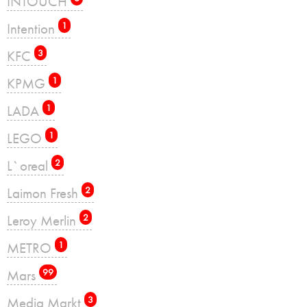
INTOUCH
Intention
1
KFC
3
KPMG
1
LADA
1
LEGO
1
L`oreal
2
Laimon Fresh
2
Leroy Merlin
2
METRO
1
Mars
99
Media Markt
3