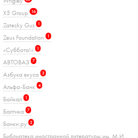
Wrigley
X5 Group
16
Zatecky Gus
1
Zeus Foundation
1
«Суббота!»
1
АВТОВАЗ
7
Азбука вкуса
3
Альфа-Банк
4
Байкал
1
Балтика
7
Банки.ру
2
Библиотека иностранной литературы им. М.И.