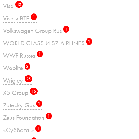
Visa
12
Visa и ВТБ
1
Volkswagen Group Rus
1
WORLD CLASS И S7 AIRLINES
1
WWF Russia
1
Woolite
3
Wrigley
25
X5 Group
16
Zatecky Gus
1
Zeus Foundation
1
«Суббота!»
1