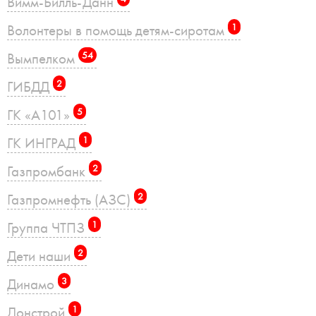
Вимм-Билль-Данн
Волонтеры в помощь детям-сиротам
1
Вымпелком
54
ГИБДД
2
ГК «А101»
5
ГК ИНГРАД
1
Газпромбанк
2
Газпромнефть (АЗС)
2
Группа ЧТПЗ
1
Дети наши
2
Динамо
3
Донстрой
1