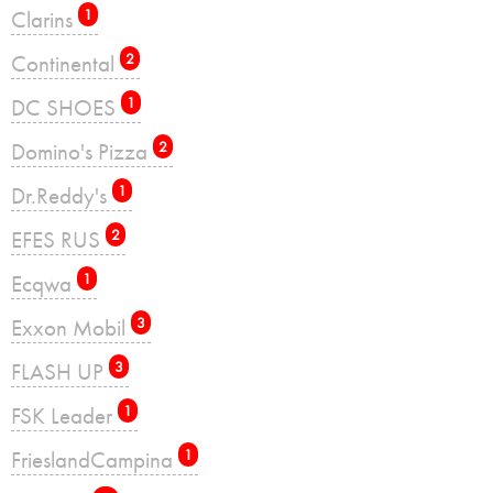
Clarins
1
Continental
2
DC SHOES
1
Domino's Pizza
2
Dr.Reddy's
1
EFES RUS
2
Ecqwa
1
Exxon Mobil
3
FLASH UP
3
FSK Leader
1
FrieslandCampina
1