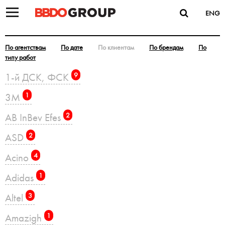
ENG
По агентствам
По дате
По клиентам
По брендам
По
типу работ
1-й ДСК, ФСК
9
3M
1
AB InBev Efes
2
ASD
2
Acino
4
Adidas
1
Altel
3
Amazigh
1