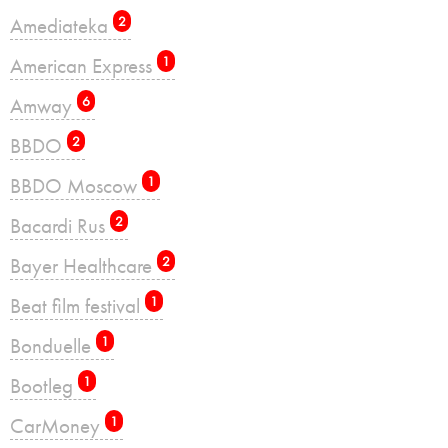
Amediateka
2
American Express
1
Amway
6
BBDO
2
BBDO Moscow
1
Bacardi Rus
2
Bayer Healthcare
2
Beat film festival
1
Bonduelle
1
Bootleg
1
CarMoney
1