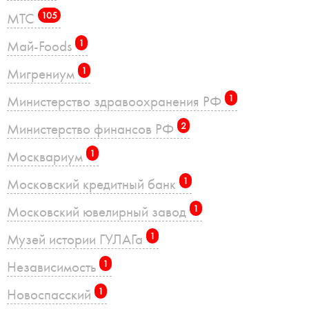
МТС
105
Май-Foods
1
Мигрениум
1
Министерство здравоохранения РФ
1
Министерство финансов РФ
2
Москвариум
1
Московский кредитный банк
1
Московский ювелирный завод
1
Музей истории ГУЛАГа
1
Независимость
1
Новоспасский
1