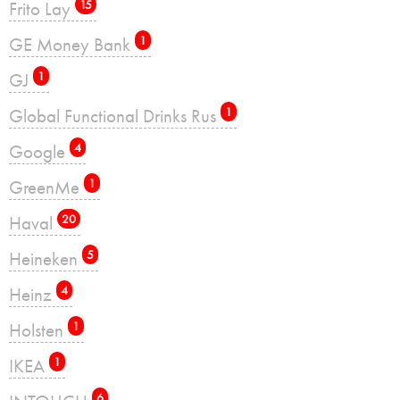
Frito Lay
15
GE Money Bank
1
GJ
1
Global Functional Drinks Rus
1
Google
4
GreenMe
1
Haval
20
Heineken
5
Heinz
4
Holsten
1
IKEA
1
6