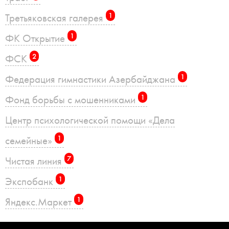
Третьяковская галерея
1
ФК Открытие
1
ФСК
2
Федерация гимнастики Азербайджана
1
Фонд борьбы с мошенниками
1
Центр психологической помощи «Дела
семейные»
1
Чистая линия
7
Экспобанк
1
Яндекс.Маркет
1