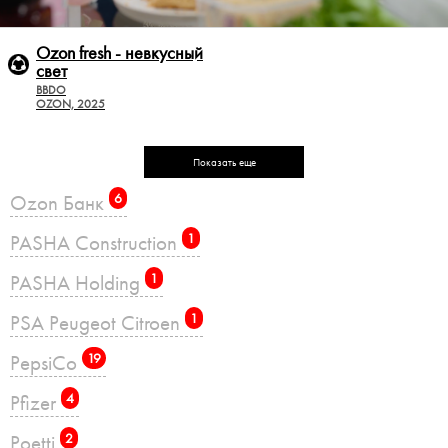
Ozon fresh - невкусный
cвет
BBDO
OZON, 2025
Показать еще
Ozon Банк
6
PASHA Construction
1
PASHA Holding
1
PSA Peugeot Citroen
1
PepsiCo
19
Pfizer
4
Poetti
2