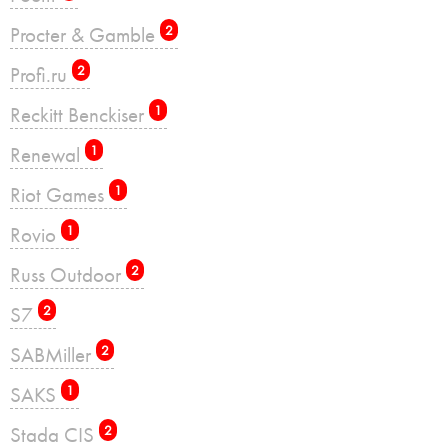
Procter & Gamble
2
Profi.ru
2
Reckitt Benckiser
1
Renewal
1
Riot Games
1
Rovio
1
Russ Outdoor
2
S7
2
SABMiller
2
SAKS
1
Stada CIS
2