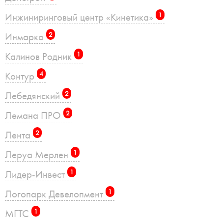
Инжиниринговый центр «Кинетика»
1
Инмарко
2
Калинов Родник
1
Контур
4
Лебедянский
2
Лемана ПРО
2
Лента
2
Леруа Мерлен
1
Лидер-Инвест
1
Логопарк Девелопмент
1
МГТС
1