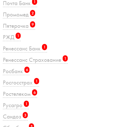
Почта Банк
1
Промомед
2
Пятерочка
9
РЖД
1
Ренессанс Банк
1
Ренессанс Страхование
1
Росбанк
6
Росгосстрах
1
Ростелеком
6
Русагро
1
Сандоз
3
5