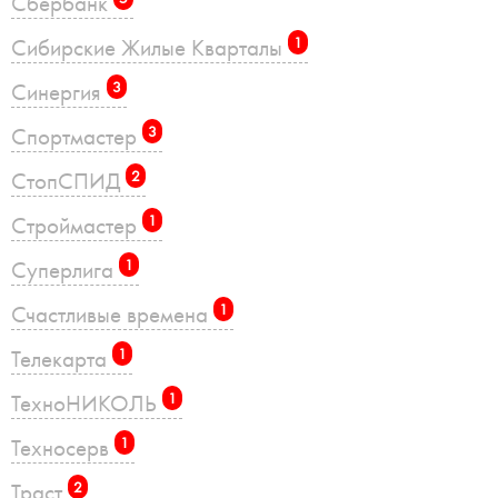
Сбербанк
Сибирские Жилые Кварталы
1
Синергия
3
Спортмастер
3
СтопСПИД
2
Строймастер
1
Суперлига
1
Счастливые времена
1
Телекарта
1
ТехноНИКОЛЬ
1
Техносерв
1
Траст
2