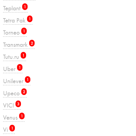
Teplant
1
Tetra Pak
1
Torneo
1
Transmark
2
Tutu.ru
1
Uber
1
Unilever
1
Upeco
2
VICI
3
Venus
1
Vi
1