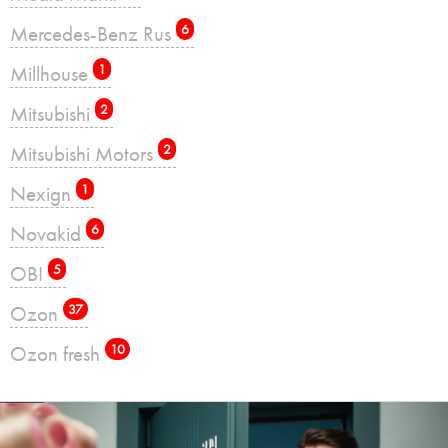
Mercedes-Benz Rus
6
Millhouse
1
Mitsubishi
2
Mitsubishi Motors
2
Nexign
1
Novakid
6
OBI
5
Ozon
37
Ozon fresh
10