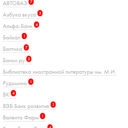
АВТОВАЗ
7
Азбука вкуса
3
Альфа-Банк
4
Байкал
1
Балтика
7
Банки.ру
2
Библиотека иностранной литературы им. М.И.
Рудомино
1
ВК
4
ВЭБ Банк развития
1
Валента Фарм
1
4