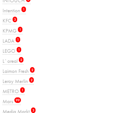
INTOUCH
Intention
1
KFC
3
KPMG
1
LADA
1
LEGO
1
L`oreal
2
Laimon Fresh
2
Leroy Merlin
2
METRO
1
Mars
99
Media Markt
3