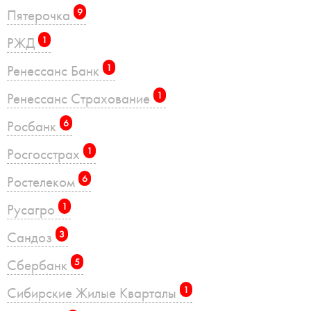
Пятерочка
9
РЖД
1
Ренессанс Банк
1
Ренессанс Страхование
1
Росбанк
6
Росгосстрах
1
Ростелеком
6
Русагро
1
Сандоз
3
Сбербанк
5
Сибирские Жилые Кварталы
1