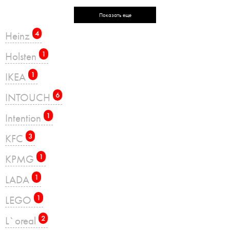
Показать еще
Heinz
4
Holsten
1
IKEA
1
INTOUCH
6
Intention
1
KFC
3
KPMG
1
LADA
1
LEGO
1
L`oreal
2