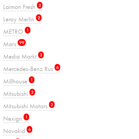
Laimon Fresh
2
Leroy Merlin
2
METRO
1
Mars
99
Media Markt
3
Mercedes-Benz Rus
6
Millhouse
1
Mitsubishi
2
Mitsubishi Motors
2
Nexign
1
Novakid
6