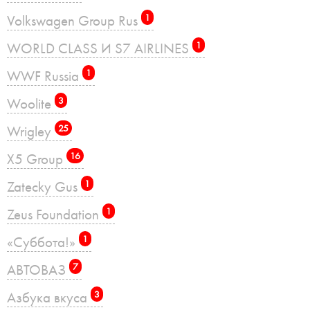
Volkswagen Group Rus
1
WORLD CLASS И S7 AIRLINES
1
WWF Russia
1
Woolite
3
Wrigley
25
X5 Group
16
Zatecky Gus
1
Zeus Foundation
1
«Суббота!»
1
АВТОВАЗ
7
Азбука вкуса
3