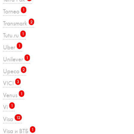
Torneo
1
Transmark
2
Tutu.ru
1
Uber
1
Unilever
1
Upeco
2
VICI
3
Venus
1
Vi
1
Visa
12
Visa и ВТБ
1