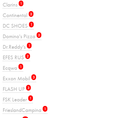
Clarins
1
Continental
2
DC SHOES
1
Domino's Pizza
2
Dr.Reddy's
1
EFES RUS
2
Ecqwa
1
Exxon Mobil
3
FLASH UP
3
FSK Leader
1
FrieslandCampina
1