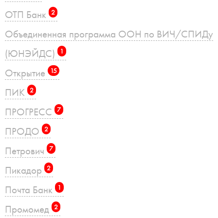
ОТП Банк
2
Объединенная программа ООН по ВИЧ/СПИДу
(ЮНЭЙДС)
1
Открытие
15
ПИК
2
ПРОГРЕСС
7
ПРОДО
2
Петрович
7
Пикадор
2
Почта Банк
1
Промомед
2