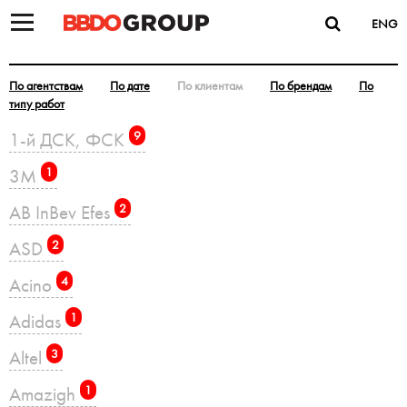
ENG
По агентствам
По дате
По клиентам
По брендам
По
типу работ
1-й ДСК, ФСК
9
3M
1
AB InBev Efes
2
ASD
2
Acino
4
Adidas
1
Altel
3
Amazigh
1