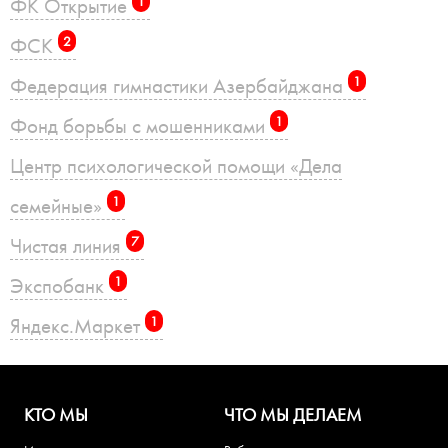
ФК Открытие
1
ФСК
2
Федерация гимнастики Азербайджана
1
Фонд борьбы с мошенниками
1
Центр психологической помощи «Дела
семейные»
1
Чистая линия
7
Экспобанк
1
Яндекс.Маркет
1
КТО МЫ
ЧТО МЫ ДЕЛАЕМ