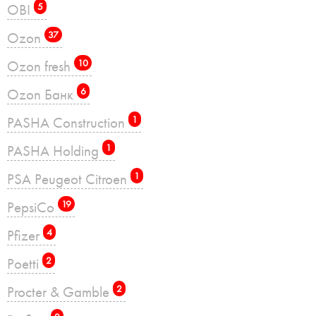
OBI
5
Ozon
37
Ozon fresh
10
Ozon Банк
6
PASHA Construction
1
PASHA Holding
1
PSA Peugeot Citroen
1
PepsiCo
19
Pfizer
4
Poetti
2
Procter & Gamble
2