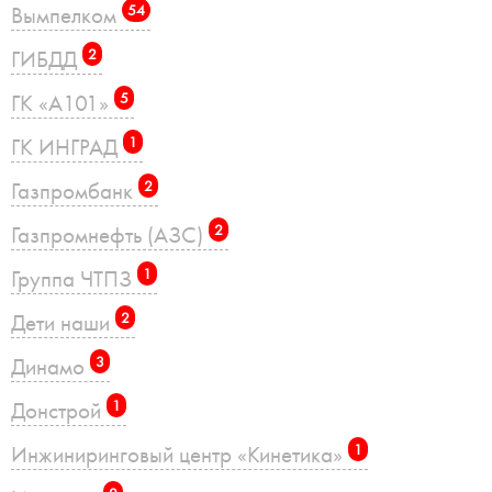
Вымпелком
54
ГИБДД
2
ГК «А101»
5
ГК ИНГРАД
1
Газпромбанк
2
Газпромнефть (АЗС)
2
Группа ЧТПЗ
1
Дети наши
2
Динамо
3
Донстрой
1
Инжиниринговый центр «Кинетика»
1