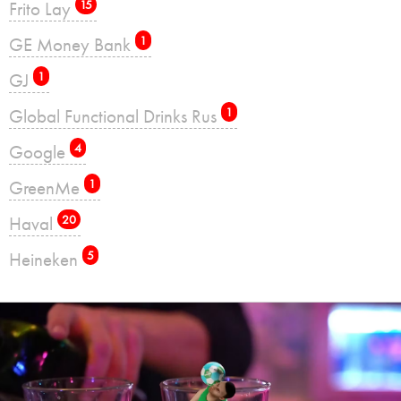
Frito Lay
15
GE Money Bank
1
GJ
1
Global Functional Drinks Rus
1
Google
4
GreenMe
1
Haval
20
Heineken
5