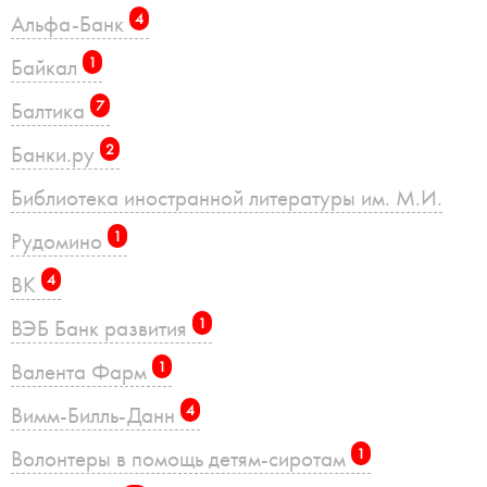
Альфа-Банк
4
Байкал
1
Балтика
7
Банки.ру
2
Библиотека иностранной литературы им. М.И.
Рудомино
1
ВК
4
ВЭБ Банк развития
1
Валента Фарм
1
Вимм-Билль-Данн
4
Волонтеры в помощь детям-сиротам
1