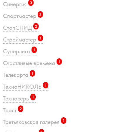
Синергия
3
Спортмастер
3
СтопСПИД
2
Строймастер
1
Суперлига
1
Счастливые времена
1
Телекарта
1
ТехноНИКОЛЬ
1
Техносерв
1
Траст
2
Третьяковская галерея
1