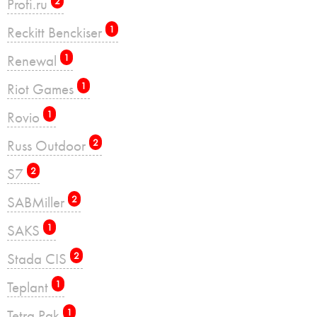
Profi.ru
2
Reckitt Benckiser
1
Renewal
1
Riot Games
1
Rovio
1
Russ Outdoor
2
S7
2
SABMiller
2
SAKS
1
Stada CIS
2
Teplant
1
Tetra Pak
1