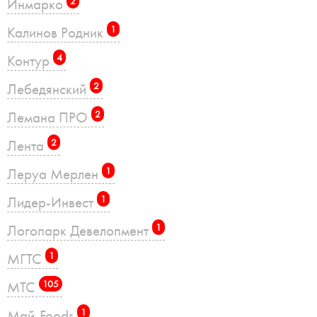
Инмарко
2
Калинов Родник
1
Контур
4
Лебедянский
2
Лемана ПРО
2
Лента
2
Леруа Мерлен
1
Лидер-Инвест
1
Логопарк Девелопмент
1
МГТС
1
МТС
105
Май-Foods
1