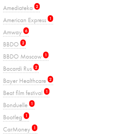
Amediateka
2
American Express
1
Amway
6
BBDO
2
BBDO Moscow
1
Bacardi Rus
2
Bayer Healthcare
2
Beat film festival
1
Bonduelle
1
Bootleg
1
CarMoney
1