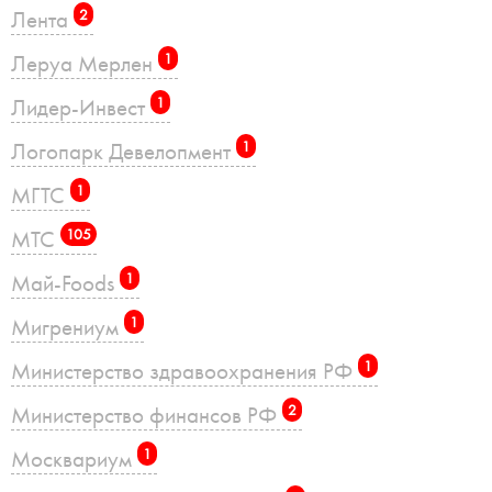
Лента
2
Леруа Мерлен
1
Лидер-Инвест
1
Логопарк Девелопмент
1
МГТС
1
МТС
105
Май-Foods
1
Мигрениум
1
Министерство здравоохранения РФ
1
Министерство финансов РФ
2
Москвариум
1