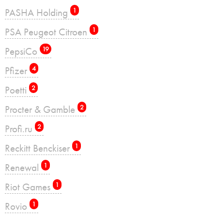
PASHA Holding
1
PSA Peugeot Citroen
1
PepsiCo
19
Pfizer
4
Poetti
2
Procter & Gamble
2
Profi.ru
2
Reckitt Benckiser
1
Renewal
1
Riot Games
1
Rovio
1