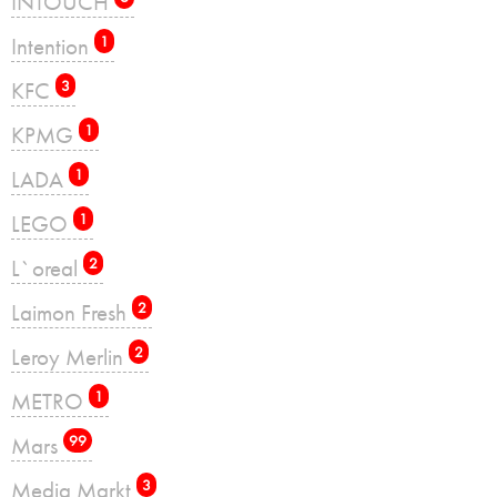
INTOUCH
Intention
1
KFC
3
KPMG
1
LADA
1
LEGO
1
L`oreal
2
Laimon Fresh
2
Leroy Merlin
2
METRO
1
Mars
99
Media Markt
3