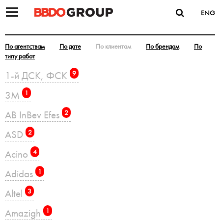
ENG
По агентствам
По дате
По клиентам
По брендам
По
типу работ
1-й ДСК, ФСК
9
3M
1
AB InBev Efes
2
ASD
2
Acino
4
Adidas
1
Altel
3
Amazigh
1