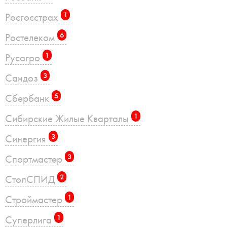
Росгосстрах
1
Ростелеком
6
Русагро
1
Сандоз
3
Сбербанк
5
Сибирские Жилые Кварталы
1
Синергия
3
Спортмастер
3
СтопСПИД
2
Строймастер
1
Суперлига
1