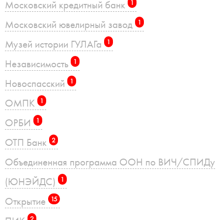
Московский кредитный банк
1
Московский ювелирный завод
1
Музей истории ГУЛАГа
1
Независимость
1
Новоспасский
1
ОМПК
1
ОРБИ
1
ОТП Банк
2
Объединенная программа ООН по ВИЧ/СПИДу
(ЮНЭЙДС)
1
Открытие
15
2