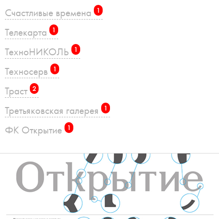
Счастливые времена
1
Телекарта
1
ТехноНИКОЛЬ
1
Техносерв
1
Траст
2
Третьяковская галерея
1
ФК Открытие
1