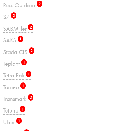
Russ Outdoor
2
S7
2
SABMiller
2
SAKS
1
Stada CIS
2
Teplant
1
Tetra Pak
1
Torneo
1
Transmark
2
Tutu.ru
1
Uber
1