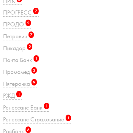
ПИК
ПРОГРЕСС
7
ПРОДО
2
Петрович
7
Пикадор
2
Почта Банк
1
Промомед
2
Пятерочка
9
РЖД
1
Ренессанс Банк
1
Ренессанс Страхование
1
Росбанк
6