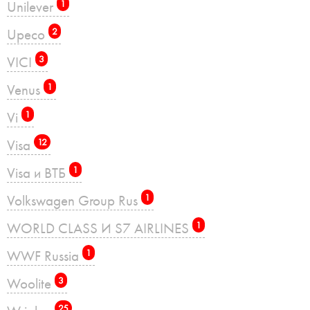
Unilever
1
Upeco
2
VICI
3
Venus
1
Vi
1
Visa
12
Visa и ВТБ
1
Volkswagen Group Rus
1
WORLD CLASS И S7 AIRLINES
1
WWF Russia
1
Woolite
3
25