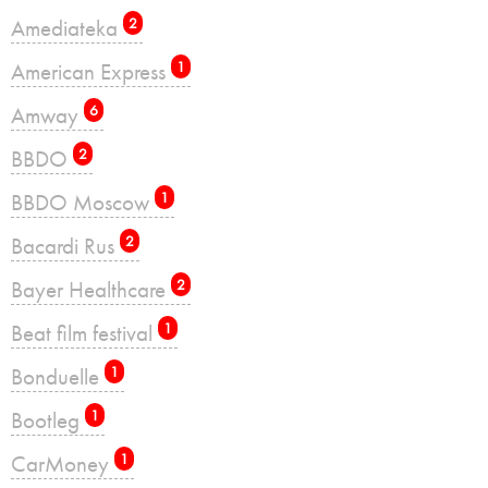
Amediateka
2
American Express
1
Amway
6
BBDO
2
BBDO Moscow
1
Bacardi Rus
2
Bayer Healthcare
2
Beat film festival
1
Bonduelle
1
Bootleg
1
CarMoney
1