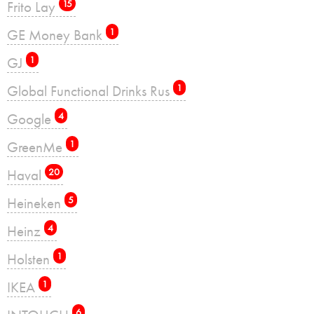
Frito Lay
15
GE Money Bank
1
GJ
1
Global Functional Drinks Rus
1
Google
4
GreenMe
1
Haval
20
Heineken
5
Heinz
4
Holsten
1
IKEA
1
6