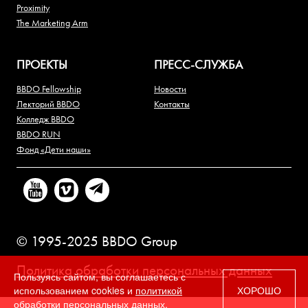
Proximity
The Marketing Arm
ПРОЕКТЫ
ПРЕСС-СЛУЖБА
BBDO Fellowship
Новости
Лекторий BBDO
Контакты
Колледж BBDO
BBDO RUN
Фонд «Дети наши»
© 1995-2025 BBDO Group
Политика обработки персональных данных
Пользуясь сайтом, вы соглашаетесь с
использованием cookies и
политикой
ХОРОШО
обработки персональных данных.