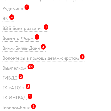
Рудомино
1
ВК
4
ВЭБ Банк развития
1
Валента Фарм
1
Вимм-Билль-Данн
4
Волонтеры в помощь детям-сиротам
1
Вымпелком
54
ГИБДД
2
ГК «А101»
5
ГК ИНГРАД
1
Газпромбанк
2