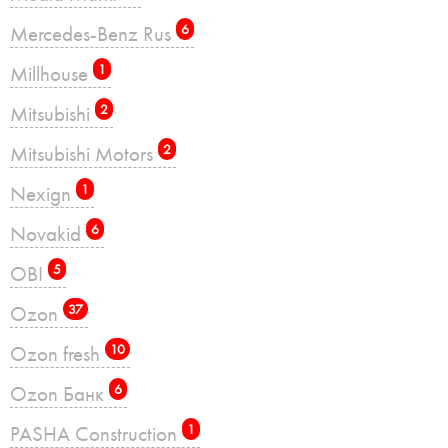
Mercedes-Benz Rus
6
Millhouse
1
Mitsubishi
2
Mitsubishi Motors
2
Nexign
1
Novakid
6
OBI
5
Ozon
37
Ozon fresh
10
Ozon Банк
6
PASHA Construction
1