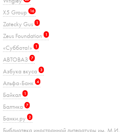
Wrigley
X5 Group
16
Zatecky Gus
1
Zeus Foundation
1
«Суббота!»
1
АВТОВАЗ
7
Азбука вкуса
3
Альфа-Банк
4
Байкал
1
Балтика
7
Банки.ру
2
Библиотека иностранной литературы им. М.И.