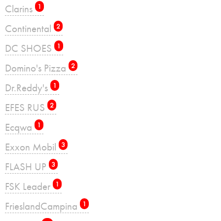
Clarins
1
Continental
2
DC SHOES
1
Domino's Pizza
2
Dr.Reddy's
1
EFES RUS
2
Ecqwa
1
Exxon Mobil
3
FLASH UP
3
FSK Leader
1
FrieslandCampina
1