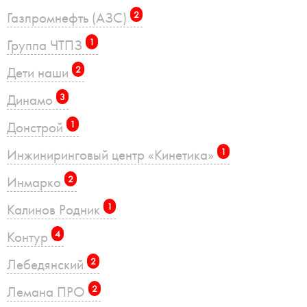
Газпромнефть (АЗС)
2
Группа ЧТПЗ
1
Дети наши
2
Динамо
3
Донстрой
1
Инжиниринговый центр «Кинетика»
1
Инмарко
2
Калинов Родник
1
Контур
4
Лебедянский
2
Лемана ПРО
2