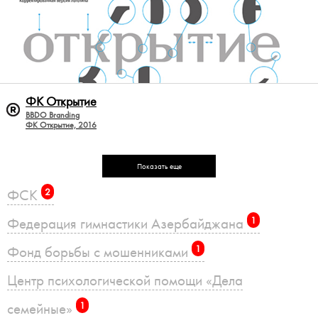
ФК Открытие
BBDO Branding
ФК Открытие, 2016
Показать еще
ФСК
2
Федерация гимнастики Азербайджана
1
Фонд борьбы с мошенниками
1
Центр психологической помощи «Дела
семейные»
1