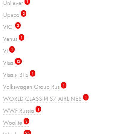
Unilever
1
Upeco
2
VICI
3
Venus
1
Vi
1
Visa
12
Visa и ВТБ
1
Volkswagen Group Rus
1
WORLD CLASS И S7 AIRLINES
1
WWF Russia
1
Woolite
3
25