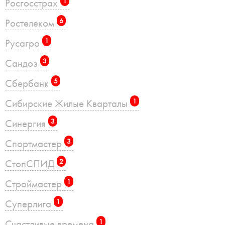
Росгосстрах
1
Ростелеком
6
Русагро
1
Сандоз
3
Сбербанк
5
Сибирские Жилые Кварталы
1
Синергия
3
Спортмастер
3
СтопСПИД
2
Строймастер
1
Суперлига
1
Счастливые времена
1