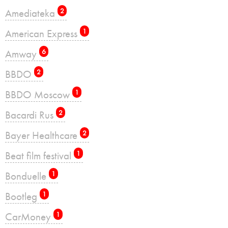
Amediateka
2
American Express
1
Amway
6
BBDO
2
BBDO Moscow
1
Bacardi Rus
2
Bayer Healthcare
2
Beat film festival
1
Bonduelle
1
Bootleg
1
CarMoney
1