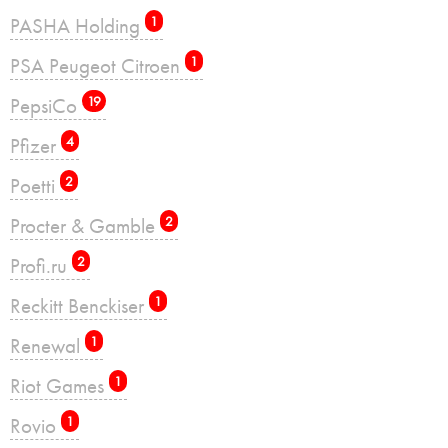
PASHA Holding
1
PSA Peugeot Citroen
1
PepsiCo
19
Pfizer
4
Poetti
2
Procter & Gamble
2
Profi.ru
2
Reckitt Benckiser
1
Renewal
1
Riot Games
1
Rovio
1