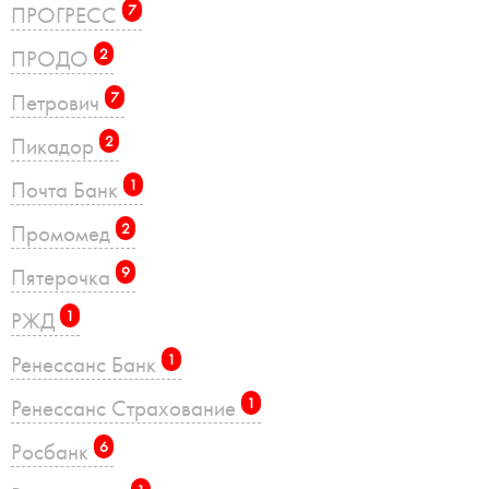
ПРОГРЕСС
7
ПРОДО
2
Петрович
7
Пикадор
2
Почта Банк
1
Промомед
2
Пятерочка
9
РЖД
1
Ренессанс Банк
1
Ренессанс Страхование
1
Росбанк
6