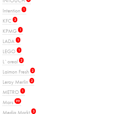
INTOUCH
Intention
1
KFC
3
KPMG
1
LADA
1
LEGO
1
L`oreal
2
Laimon Fresh
2
Leroy Merlin
2
METRO
1
Mars
99
Media Markt
3