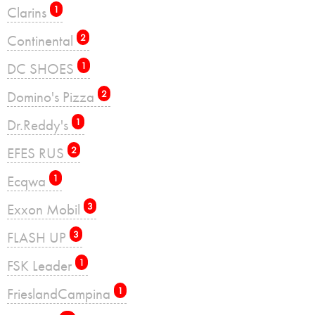
Clarins
1
Continental
2
DC SHOES
1
Domino's Pizza
2
Dr.Reddy's
1
EFES RUS
2
Ecqwa
1
Exxon Mobil
3
FLASH UP
3
FSK Leader
1
FrieslandCampina
1