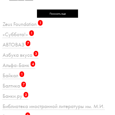
Показать еще
Zeus Foundation
1
«Суббота!»
1
АВТОВАЗ
7
Азбука вкуса
3
Альфа-Банк
4
Байкал
1
Балтика
7
Банки.ру
2
Библиотека иностранной литературы им. М.И.