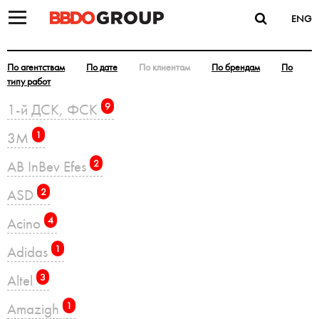
ENG
По агентствам
По дате
По клиентам
По брендам
По
типу работ
1-й ДСК, ФСК
9
3M
1
AB InBev Efes
2
ASD
2
Acino
4
Adidas
1
Altel
3
Amazigh
1