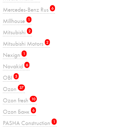
Mercedes-Benz Rus
6
Millhouse
1
Mitsubishi
2
Mitsubishi Motors
2
Nexign
1
Novakid
6
OBI
5
Ozon
37
Ozon fresh
10
Ozon Банк
6
PASHA Construction
1