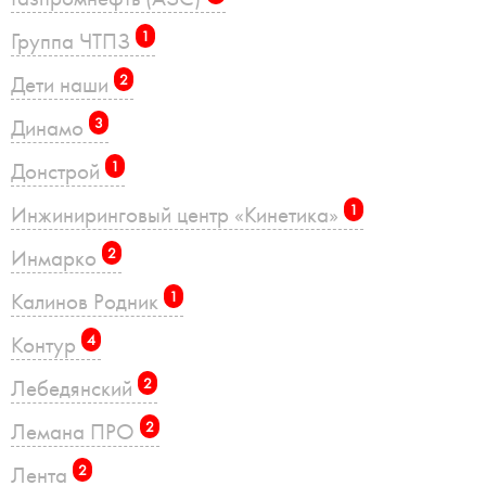
Группа ЧТПЗ
1
Дети наши
2
Динамо
3
Донстрой
1
Инжиниринговый центр «Кинетика»
1
Инмарко
2
Калинов Родник
1
Контур
4
Лебедянский
2
Лемана ПРО
2
Лента
2