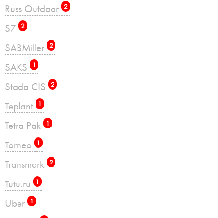
Russ Outdoor
2
S7
2
SABMiller
2
SAKS
1
Stada CIS
2
Teplant
1
Tetra Pak
1
Torneo
1
Transmark
2
Tutu.ru
1
Uber
1