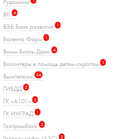
Рудомино
1
ВК
4
ВЭБ Банк развития
1
Валента Фарм
1
Вимм-Билль-Данн
4
Волонтеры в помощь детям-сиротам
1
Вымпелком
54
ГИБДД
2
ГК «А101»
5
ГК ИНГРАД
1
Газпромбанк
2
Газпромнефть (АЗС)
2