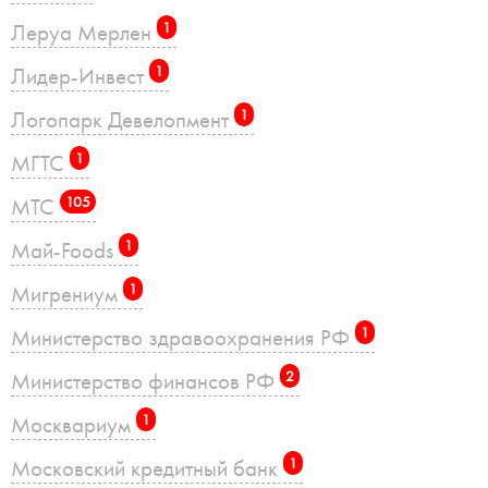
Леруа Мерлен
1
Лидер-Инвест
1
Логопарк Девелопмент
1
МГТС
1
МТС
105
Май-Foods
1
Мигрениум
1
Министерство здравоохранения РФ
1
Министерство финансов РФ
2
Москвариум
1
Московский кредитный банк
1