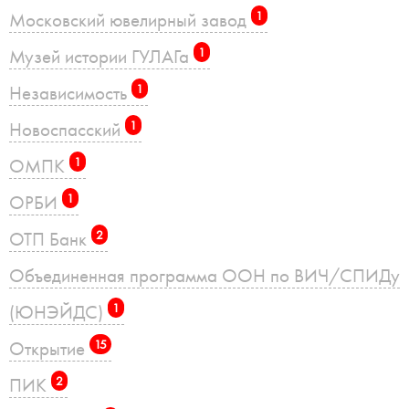
Московский ювелирный завод
1
Музей истории ГУЛАГа
1
Независимость
1
Новоспасский
1
ОМПК
1
ОРБИ
1
ОТП Банк
2
Объединенная программа ООН по ВИЧ/СПИДу
(ЮНЭЙДС)
1
Открытие
15
ПИК
2