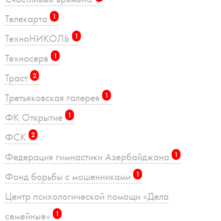
Телекарта
1
ТехноНИКОЛЬ
1
Техносерв
1
Траст
2
Третьяковская галерея
1
ФК Открытие
1
ФСК
2
Федерация гимнастики Азербайджана
1
Фонд борьбы с мошенниками
1
Центр психологической помощи «Дела
семейные»
1