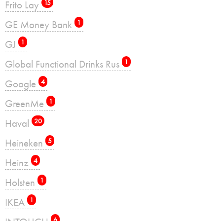
Frito Lay
15
GE Money Bank
1
GJ
1
Global Functional Drinks Rus
1
Google
4
GreenMe
1
Haval
20
Heineken
5
Heinz
4
Holsten
1
IKEA
1
6