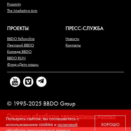
Proximity
The Marketing Arm
ПРОЕКТЫ
ПРЕСС-СЛУЖБА
BBDO Fellowship
Новости
Лекторий BBDO
Контакты
Колледж BBDO
BBDO RUN
Фонд «Дети наши»
© 1995-2025 BBDO Group
Политика обработки персональных данных
Пользуясь сайтом, вы соглашаетесь с
использованием cookies и
политикой
ХОРОШО
обработки персональных данных.