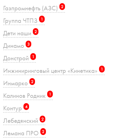
Газпромнефть (АЗС)
2
Группа ЧТПЗ
1
Дети наши
2
Динамо
3
Донстрой
1
Инжиниринговый центр «Кинетика»
1
Инмарко
2
Калинов Родник
1
Контур
4
Лебедянский
2
Лемана ПРО
2