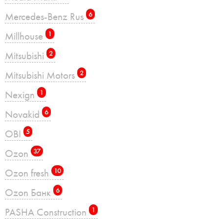
Mercedes-Benz Rus
6
Millhouse
1
Mitsubishi
2
Mitsubishi Motors
2
Nexign
1
Novakid
6
OBI
5
Ozon
37
Ozon fresh
10
Ozon Банк
6
PASHA Construction
1