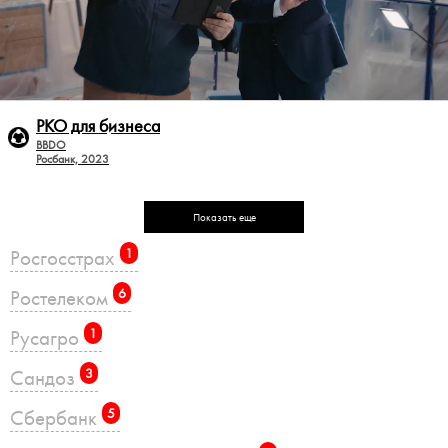
РКО для бизнеса
BBDO
Росбанк, 2023
Показать еще
Росгосстрах
1
Ростелеком
6
Русагро
1
Сандоз
3
Сбербанк
5