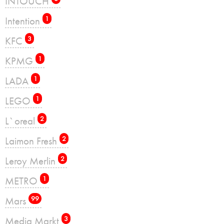
INTOUCH
Intention
1
KFC
3
KPMG
1
LADA
1
LEGO
1
L`oreal
2
Laimon Fresh
2
Leroy Merlin
2
METRO
1
Mars
99
Media Markt
3