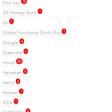
Frito Lay
15
GE Money Bank
1
GJ
1
Global Functional Drinks Rus
1
Google
4
GreenMe
1
Haval
20
Heineken
5
Heinz
4
Holsten
1
IKEA
1
6