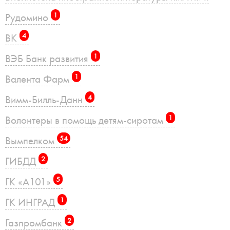
Рудомино
1
ВК
4
ВЭБ Банк развития
1
Валента Фарм
1
Вимм-Билль-Данн
4
Волонтеры в помощь детям-сиротам
1
Вымпелком
54
ГИБДД
2
ГК «А101»
5
ГК ИНГРАД
1
Газпромбанк
2