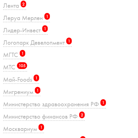
Лента
2
Леруа Мерлен
1
Лидер-Инвест
1
Логопарк Девелопмент
1
МГТС
1
МТС
105
Май-Foods
1
Мигрениум
1
Министерство здравоохранения РФ
1
Министерство финансов РФ
2
Москвариум
1