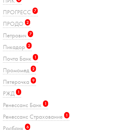
ПИК
ПРОГРЕСС
7
ПРОДО
2
Петрович
7
Пикадор
2
Почта Банк
1
Промомед
2
Пятерочка
9
РЖД
1
Ренессанс Банк
1
Ренессанс Страхование
1
Росбанк
6