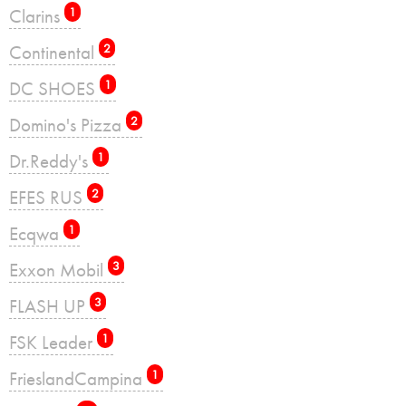
Clarins
1
Continental
2
DC SHOES
1
Domino's Pizza
2
Dr.Reddy's
1
EFES RUS
2
Ecqwa
1
Exxon Mobil
3
FLASH UP
3
FSK Leader
1
FrieslandCampina
1