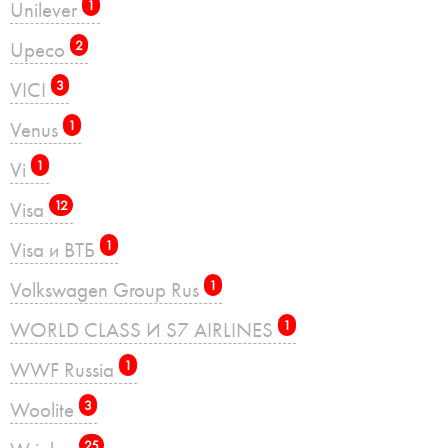
Unilever
1
Upeco
2
VICI
3
Venus
1
Vi
1
Visa
12
Visa и ВТБ
1
Volkswagen Group Rus
1
WORLD CLASS И S7 AIRLINES
1
WWF Russia
1
Woolite
3
25