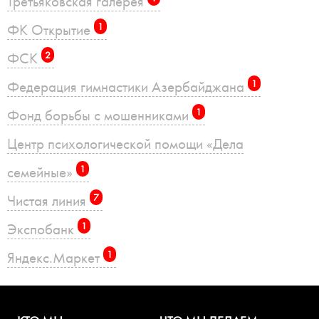
Третьяковская галерея
ФК Открытие
1
ФСК
2
Федерация гимнастики Азербайджана
1
Фонд борьбы с мошенниками
1
Центр психологической помощи «Дела
семейные»
1
Чистая линия
7
Экспобанк
1
Яндекс.Маркет
1