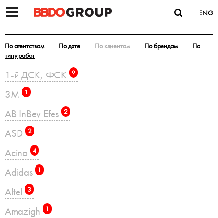
ENG
По агентствам
По дате
По клиентам
По брендам
По
типу работ
1-й ДСК, ФСК
9
3M
1
AB InBev Efes
2
ASD
2
Acino
4
Adidas
1
Altel
3
Amazigh
1