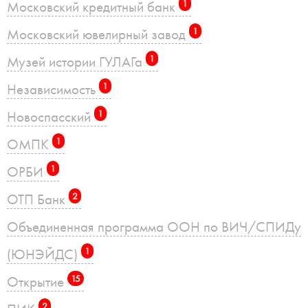
Московский кредитный банк
1
Московский ювелирный завод
1
Музей истории ГУЛАГа
1
Независимость
1
Новоспасский
1
ОМПК
1
ОРБИ
1
ОТП Банк
2
Объединенная программа ООН по ВИЧ/СПИДу
(ЮНЭЙДС)
1
Открытие
15
2