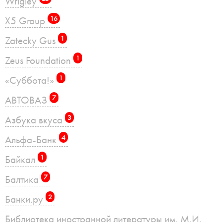
Wrigley
X5 Group
16
Zatecky Gus
1
Zeus Foundation
1
«Суббота!»
1
АВТОВАЗ
7
Азбука вкуса
3
Альфа-Банк
4
Байкал
1
Балтика
7
Банки.ру
2
Библиотека иностранной литературы им. М.И.