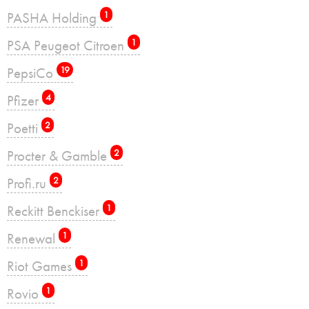
PASHA Holding
1
PSA Peugeot Citroen
1
PepsiCo
19
Pfizer
4
Poetti
2
Procter & Gamble
2
Profi.ru
2
Reckitt Benckiser
1
Renewal
1
Riot Games
1
Rovio
1