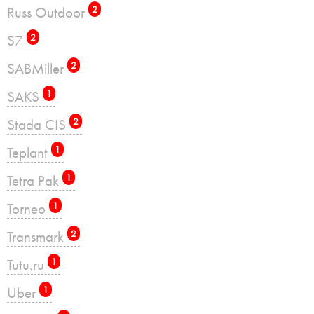
Russ Outdoor
2
S7
2
SABMiller
2
SAKS
1
Stada CIS
2
Teplant
1
Tetra Pak
1
Torneo
1
Transmark
2
Tutu.ru
1
Uber
1