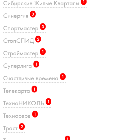
Сибирские Жилые Кварталы
1
Синергия
3
Спортмастер
3
СтопСПИД
2
Строймастер
1
Суперлига
1
Счастливые времена
1
Телекарта
1
ТехноНИКОЛЬ
1
Техносерв
1
Траст
2
1