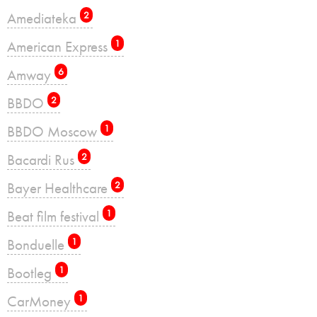
Amediateka
2
American Express
1
Amway
6
BBDO
2
BBDO Moscow
1
Bacardi Rus
2
Bayer Healthcare
2
Beat film festival
1
Bonduelle
1
Bootleg
1
CarMoney
1