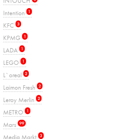
INTOUCH
Intention
1
KFC
3
KPMG
1
LADA
1
LEGO
1
L`oreal
2
Laimon Fresh
2
Leroy Merlin
2
METRO
1
Mars
99
Media Markt
3