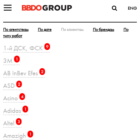
ENG
По агентствам
По дате
По клиентам
По брендам
По
типу работ
1-й ДСК, ФСК
9
3M
1
AB InBev Efes
2
ASD
2
Acino
4
Adidas
1
Altel
3
Amazigh
1