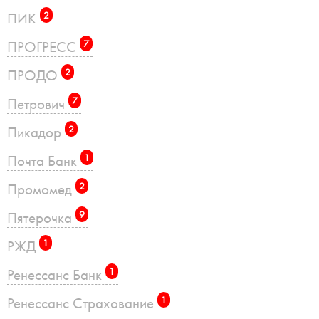
ПИК
2
ПРОГРЕСС
7
ПРОДО
2
Петрович
7
Пикадор
2
Почта Банк
1
Промомед
2
Пятерочка
9
РЖД
1
Ренессанс Банк
1
Ренессанс Страхование
1