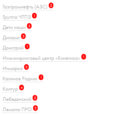
Газпромнефть (АЗС)
2
Группа ЧТПЗ
1
Дети наши
2
Динамо
3
Донстрой
1
Инжиниринговый центр «Кинетика»
1
Инмарко
2
Калинов Родник
1
Контур
4
Лебедянский
2
Лемана ПРО
2