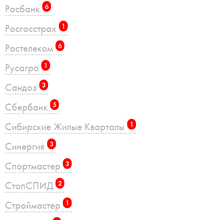
Росбанк
6
Росгосстрах
1
Ростелеком
6
Русагро
1
Сандоз
3
Сбербанк
5
Сибирские Жилые Кварталы
1
Синергия
3
Спортмастер
3
СтопСПИД
2
Строймастер
1