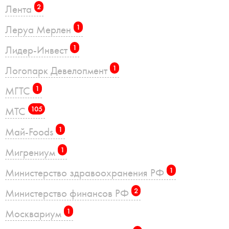
Лента
2
Леруа Мерлен
1
Лидер-Инвест
1
Логопарк Девелопмент
1
МГТС
1
МТС
105
Май-Foods
1
Мигрениум
1
Министерство здравоохранения РФ
1
Министерство финансов РФ
2
Москвариум
1