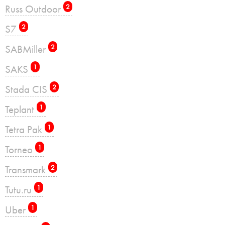
Russ Outdoor
2
S7
2
SABMiller
2
SAKS
1
Stada CIS
2
Teplant
1
Tetra Pak
1
Torneo
1
Transmark
2
Tutu.ru
1
Uber
1