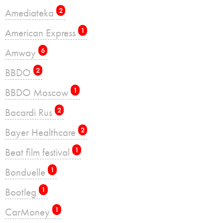
Amediateka
2
American Express
1
Amway
6
BBDO
2
BBDO Moscow
1
Bacardi Rus
2
Bayer Healthcare
2
Beat film festival
1
Bonduelle
1
Bootleg
1
CarMoney
1