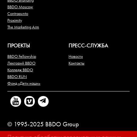
BBDO Branding
BBDO Moscow
Contrapunto
Proximity
The Marketing Arm
ПРОЕКТЫ
ПРЕСС-СЛУЖБА
BBDO Fellowship
Новости
Лекторий BBDO
Контакты
Колледж BBDO
BBDO RUN
Фонд «Дети наши»
© 1995-2025 BBDO Group
Политика обработки персональных данных