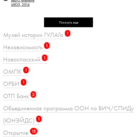
BBDO Branding
МЮЗ, 2016
Показать еще
Музей истории ГУЛАГа
1
Независимость
1
Новоспасский
1
ОМПК
1
ОРБИ
1
ОТП Банк
2
Объединенная программа ООН по ВИЧ/СПИДу
(ЮНЭЙДС)
1
Открытие
15