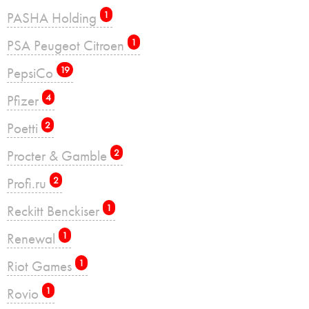
PASHA Holding
1
PSA Peugeot Citroen
1
PepsiCo
19
Pfizer
4
Poetti
2
Procter & Gamble
2
Profi.ru
2
Reckitt Benckiser
1
Renewal
1
Riot Games
1
Rovio
1