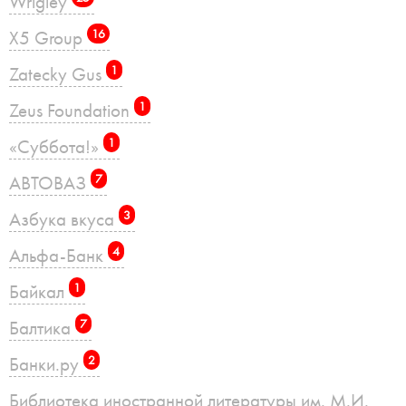
Wrigley
X5 Group
16
Zatecky Gus
1
Zeus Foundation
1
«Суббота!»
1
АВТОВАЗ
7
Азбука вкуса
3
Альфа-Банк
4
Байкал
1
Балтика
7
Банки.ру
2
Библиотека иностранной литературы им. М.И.