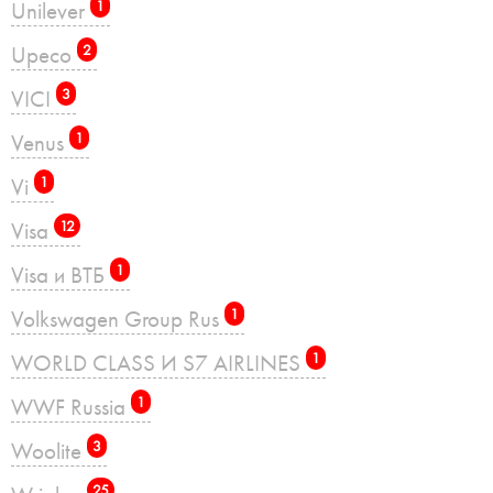
Unilever
1
Upeco
2
VICI
3
Venus
1
Vi
1
Visa
12
Visa и ВТБ
1
Volkswagen Group Rus
1
WORLD CLASS И S7 AIRLINES
1
WWF Russia
1
Woolite
3
25