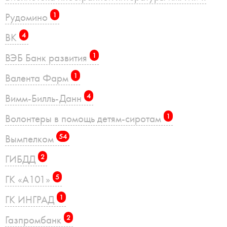
Рудомино
1
ВК
4
ВЭБ Банк развития
1
Валента Фарм
1
Вимм-Билль-Данн
4
Волонтеры в помощь детям-сиротам
1
Вымпелком
54
ГИБДД
2
ГК «А101»
5
ГК ИНГРАД
1
Газпромбанк
2