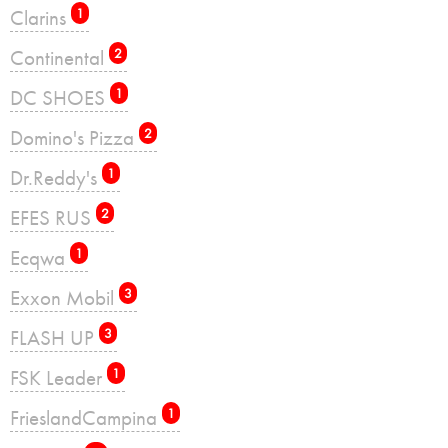
Clarins
1
Continental
2
DC SHOES
1
Domino's Pizza
2
Dr.Reddy's
1
EFES RUS
2
Ecqwa
1
Exxon Mobil
3
FLASH UP
3
FSK Leader
1
FrieslandCampina
1