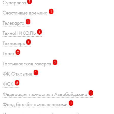
Суперлига
1
Счастливые времена
1
Телекарта
1
ТехноНИКОЛЬ
1
Техносерв
1
Траст
2
Третьяковская галерея
1
ФК Открытие
1
ФСК
2
Федерация гимнастики Азербайджана
1
Фонд борьбы с мошенниками
1