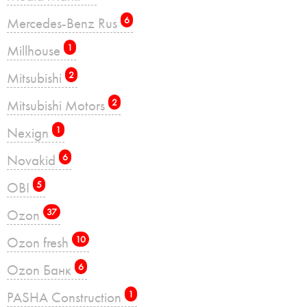
Mercedes-Benz Rus
6
Millhouse
1
Mitsubishi
2
Mitsubishi Motors
2
Nexign
1
Novakid
6
OBI
5
Ozon
37
Ozon fresh
10
Ozon Банк
6
PASHA Construction
1