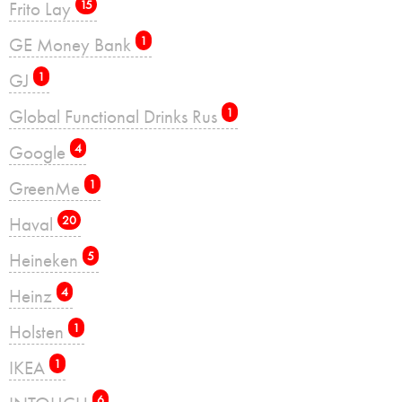
Frito Lay
15
GE Money Bank
1
GJ
1
Global Functional Drinks Rus
1
Google
4
GreenMe
1
Haval
20
Heineken
5
Heinz
4
Holsten
1
IKEA
1
6