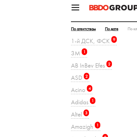
По агентствам
По дате
По к
1-й ДСК, ФСК
9
3M
1
AB InBev Efes
2
ASD
2
Acino
4
Adidas
1
Altel
3
Amazigh
1