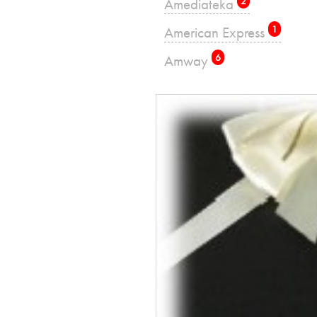
Amediateka
2
American Express
1
Amway
6