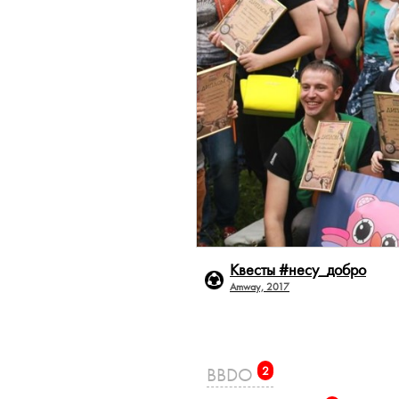
Квесты #несу_добро
Amway, 2017
BBDO
2