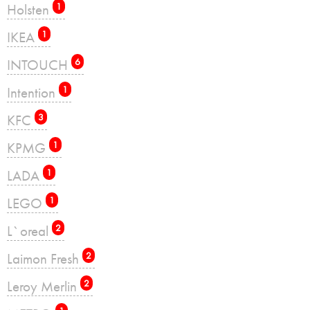
Holsten
1
IKEA
1
INTOUCH
6
Intention
1
KFC
3
KPMG
1
LADA
1
LEGO
1
L`oreal
2
Laimon Fresh
2
Leroy Merlin
2