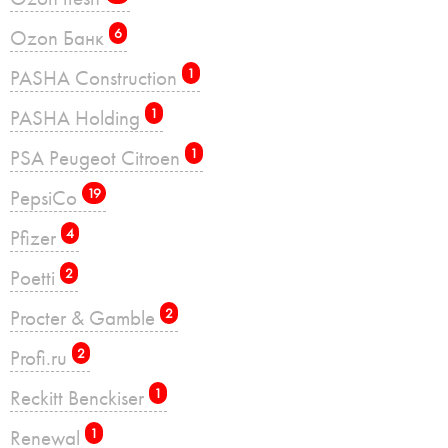
Ozon Банк
6
PASHA Construction
1
PASHA Holding
1
PSA Peugeot Citroen
1
PepsiCo
19
Pfizer
4
Poetti
2
Procter & Gamble
2
Profi.ru
2
Reckitt Benckiser
1
Renewal
1