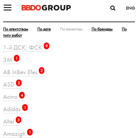
ENG
По агентствам
По дате
По клиентам
По брендам
По
типу работ
1-й ДСК, ФСК
9
3M
1
AB InBev Efes
2
ASD
2
Acino
4
Adidas
1
Altel
3
Amazigh
1