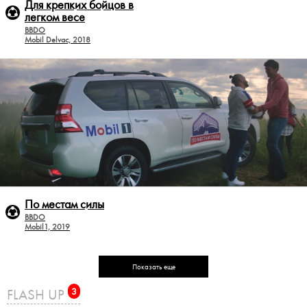
Для крепких бойцов в
легком весе
BBDO
Mobil Delvac, 2018
По местам силы
BBDO
Mobil1, 2019
Показать еще
FLASH UP
3