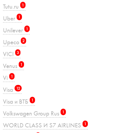
Tutu.ru
1
Uber
1
Unilever
1
Upeco
2
VICI
3
Venus
1
Vi
1
Visa
12
Visa и ВТБ
1
Volkswagen Group Rus
1
WORLD CLASS И S7 AIRLINES
1