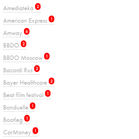
Amediateka
2
American Express
1
Amway
6
BBDO
2
BBDO Moscow
1
Bacardi Rus
2
Bayer Healthcare
2
Beat film festival
1
Bonduelle
1
Bootleg
1
CarMoney
1