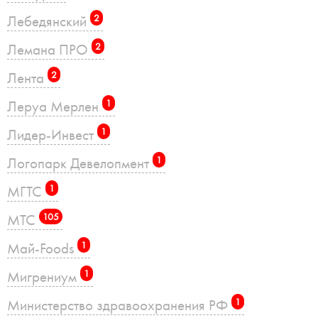
Лебедянский
2
Лемана ПРО
2
Лента
2
Леруа Мерлен
1
Лидер-Инвест
1
Логопарк Девелопмент
1
МГТС
1
МТС
105
Май-Foods
1
Мигрениум
1
Министерство здравоохранения РФ
1