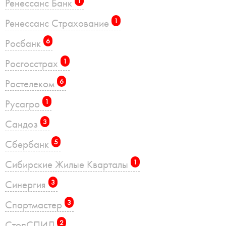
Ренессанс Банк
1
Ренессанс Страхование
1
Росбанк
6
Росгосстрах
1
Ростелеком
6
Русагро
1
Сандоз
3
Сбербанк
5
Сибирские Жилые Кварталы
1
Синергия
3
Спортмастер
3
СтопСПИД
2