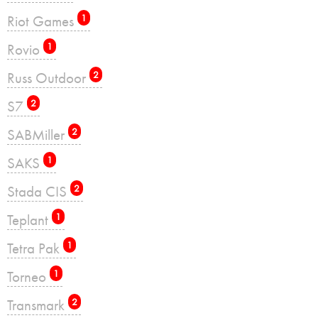
Riot Games
1
Rovio
1
Russ Outdoor
2
S7
2
SABMiller
2
SAKS
1
Stada CIS
2
Teplant
1
Tetra Pak
1
Torneo
1
Transmark
2