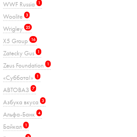
WWF Russia
1
Woolite
3
Wrigley
25
X5 Group
16
Zatecky Gus
1
Zeus Foundation
1
«Суббота!»
1
АВТОВАЗ
7
Азбука вкуса
3
Альфа-Банк
4
Байкал
1