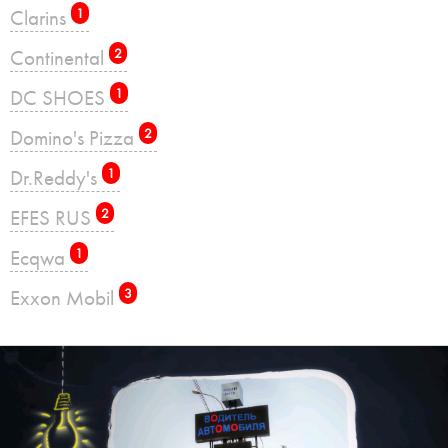
Clarins
1
Continental
2
DC SHOES
1
Domino's Pizza
2
Dr.Reddy's
1
EFES RUS
2
Ecqwa
1
Exxon Mobil
3