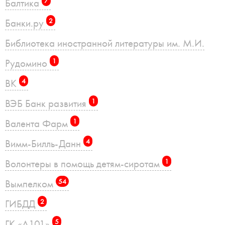
Балтика
7
Банки.ру
2
Библиотека иностранной литературы им. М.И.
Рудомино
1
ВК
4
ВЭБ Банк развития
1
Валента Фарм
1
Вимм-Билль-Данн
4
Волонтеры в помощь детям-сиротам
1
Вымпелком
54
ГИБДД
2
ГК «А101»
5