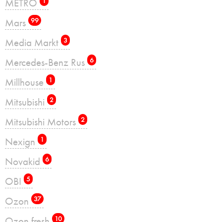
METRO
1
Mars
99
Media Markt
3
Mercedes-Benz Rus
6
Millhouse
1
Mitsubishi
2
Mitsubishi Motors
2
Nexign
1
Novakid
6
OBI
5
Ozon
37
Ozon fresh
10