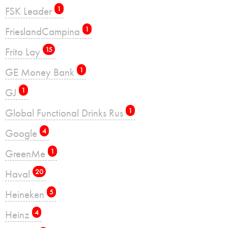
FSK Leader
1
FrieslandCampina
1
Frito Lay
15
GE Money Bank
1
GJ
1
Global Functional Drinks Rus
1
Google
4
GreenMe
1
Haval
20
Heineken
5
Heinz
4