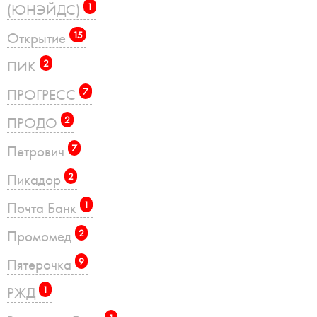
(ЮНЭЙДС)
1
Открытие
15
ПИК
2
ПРОГРЕСС
7
ПРОДО
2
Петрович
7
Пикадор
2
Почта Банк
1
Промомед
2
Пятерочка
9
РЖД
1