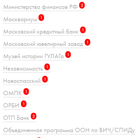
Министерство финансов РФ
2
Москвариум
1
Московский кредитный банк
1
Московский ювелирный завод
1
Музей истории ГУЛАГа
1
Независимость
1
Новоспасский
1
ОМПК
1
ОРБИ
1
ОТП Банк
2
Объединенная программа ООН по ВИЧ/СПИДу