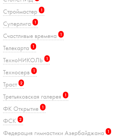
Строймастер
1
Суперлига
1
Счастливые времена
1
Телекарта
1
ТехноНИКОЛЬ
1
Техносерв
1
Траст
2
Третьяковская галерея
1
ФК Открытие
1
ФСК
2
Федерация гимнастики Азербайджана
1