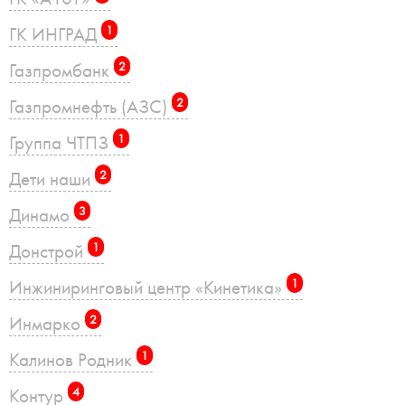
ГК ИНГРАД
1
Газпромбанк
2
Газпромнефть (АЗС)
2
Группа ЧТПЗ
1
Дети наши
2
Динамо
3
Донстрой
1
Инжиниринговый центр «Кинетика»
1
Инмарко
2
Калинов Родник
1
Контур
4