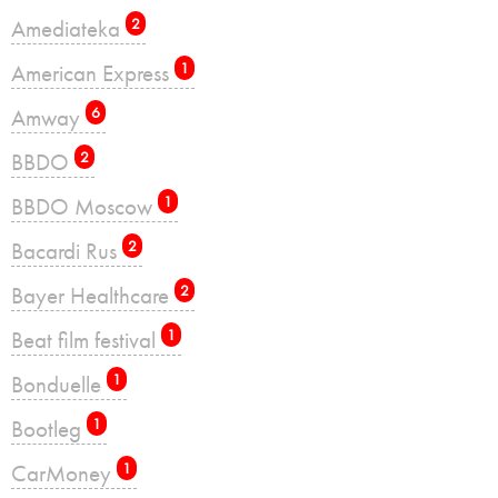
Amediateka
2
American Express
1
Amway
6
BBDO
2
BBDO Moscow
1
Bacardi Rus
2
Bayer Healthcare
2
Beat film festival
1
Bonduelle
1
Bootleg
1
CarMoney
1