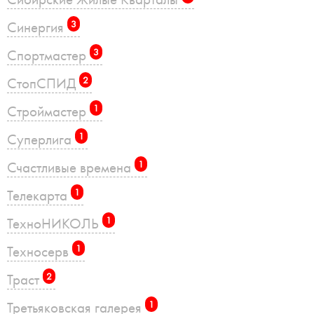
Синергия
3
Спортмастер
3
СтопСПИД
2
Строймастер
1
Суперлига
1
Счастливые времена
1
Телекарта
1
ТехноНИКОЛЬ
1
Техносерв
1
Траст
2
Третьяковская галерея
1