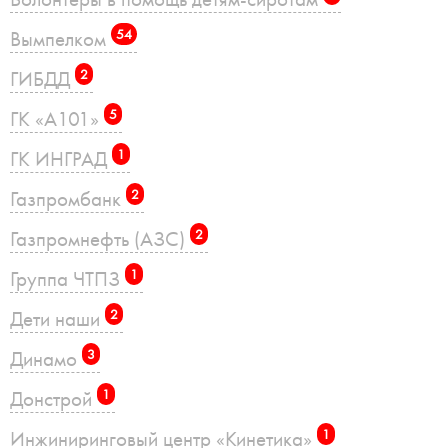
Вымпелком
54
ГИБДД
2
ГК «А101»
5
ГК ИНГРАД
1
Газпромбанк
2
Газпромнефть (АЗС)
2
Группа ЧТПЗ
1
Дети наши
2
Динамо
3
Донстрой
1
Инжиниринговый центр «Кинетика»
1