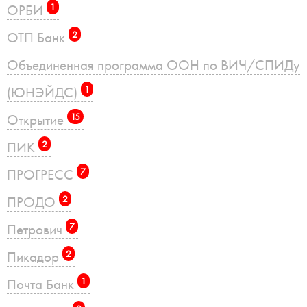
ОРБИ
1
ОТП Банк
2
Объединенная программа ООН по ВИЧ/СПИДу
(ЮНЭЙДС)
1
Открытие
15
ПИК
2
ПРОГРЕСС
7
ПРОДО
2
Петрович
7
Пикадор
2
Почта Банк
1