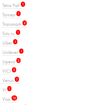
Tetra Pak
1
Torneo
1
Transmark
2
Tutu.ru
1
Uber
1
Unilever
1
Upeco
2
VICI
3
Venus
1
Vi
1
Visa
12