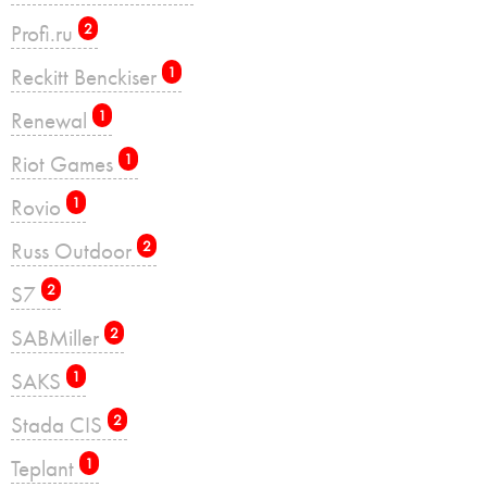
Profi.ru
2
Reckitt Benckiser
1
Renewal
1
Riot Games
1
Rovio
1
Russ Outdoor
2
S7
2
SABMiller
2
SAKS
1
Stada CIS
2
Teplant
1