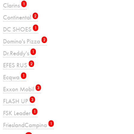
Clarins
1
Continental
2
DC SHOES
1
Domino's Pizza
2
Dr.Reddy's
1
EFES RUS
2
Ecqwa
1
Exxon Mobil
3
FLASH UP
3
FSK Leader
1
FrieslandCampina
1