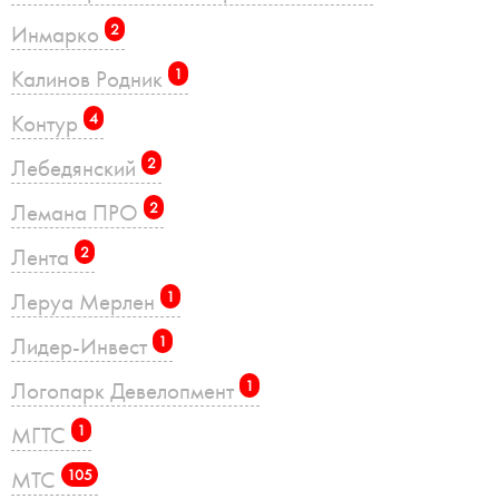
Инмарко
2
Калинов Родник
1
Контур
4
Лебедянский
2
Лемана ПРО
2
Лента
2
Леруа Мерлен
1
Лидер-Инвест
1
Логопарк Девелопмент
1
МГТС
1
МТС
105