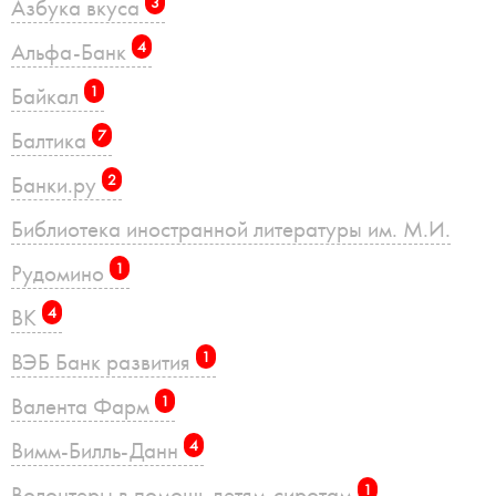
Азбука вкуса
3
Альфа-Банк
4
Байкал
1
Балтика
7
Банки.ру
2
Библиотека иностранной литературы им. М.И.
Рудомино
1
ВК
4
ВЭБ Банк развития
1
Валента Фарм
1
Вимм-Билль-Данн
4
Волонтеры в помощь детям-сиротам
1