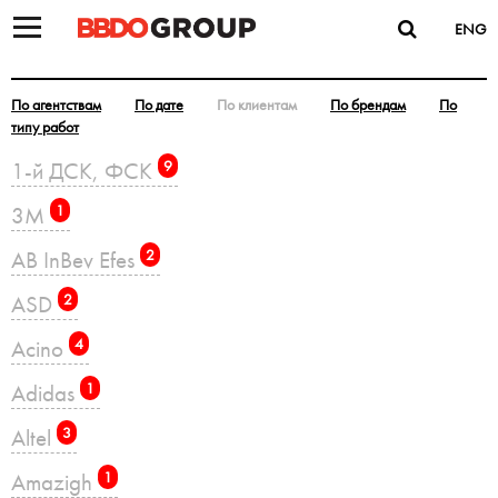
ENG
По агентствам
По дате
По клиентам
По брендам
По
типу работ
1-й ДСК, ФСК
9
3M
1
AB InBev Efes
2
ASD
2
Acino
4
Adidas
1
Altel
3
Amazigh
1