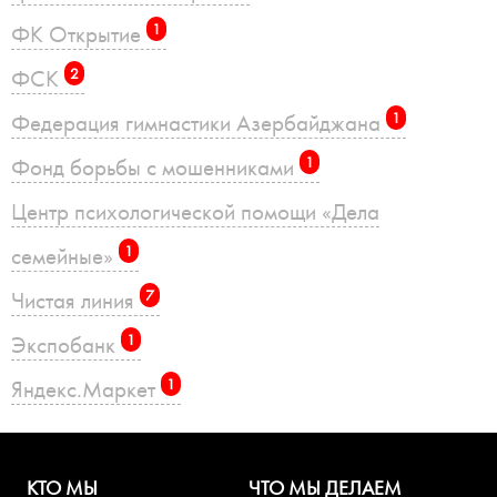
ФК Открытие
1
ФСК
2
Федерация гимнастики Азербайджана
1
Фонд борьбы с мошенниками
1
Центр психологической помощи «Дела
семейные»
1
Чистая линия
7
Экспобанк
1
Яндекс.Маркет
1
КТО МЫ
ЧТО МЫ ДЕЛАЕМ