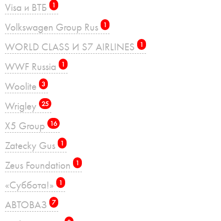
Visa и ВТБ
1
Volkswagen Group Rus
1
WORLD CLASS И S7 AIRLINES
1
WWF Russia
1
Woolite
3
Wrigley
25
X5 Group
16
Zatecky Gus
1
Zeus Foundation
1
«Суббота!»
1
АВТОВАЗ
7