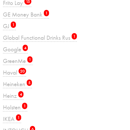
Frito Lay
15
GE Money Bank
1
GJ
1
Global Functional Drinks Rus
1
Google
4
GreenMe
1
Haval
20
Heineken
5
Heinz
4
Holsten
1
IKEA
1
6