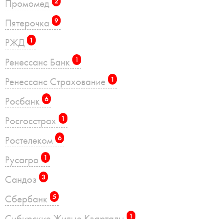
Промомед
2
Пятерочка
9
РЖД
1
Ренессанс Банк
1
Ренессанс Страхование
1
Росбанк
6
Росгосстрах
1
Ростелеком
6
Русагро
1
Сандоз
3
Сбербанк
5
Сибирские Жилые Кварталы
1