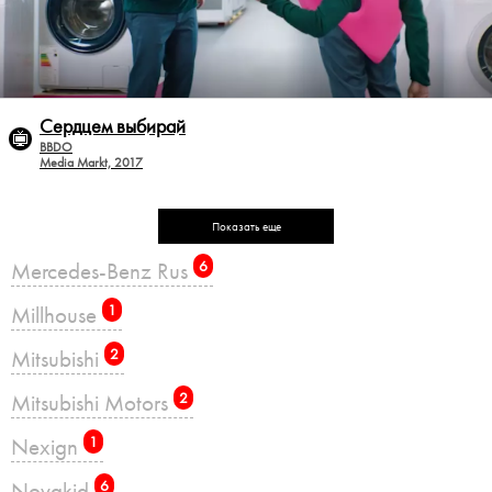
Сердцем выбирай
BBDO
Media Markt, 2017
Показать еще
Mercedes-Benz Rus
6
Millhouse
1
Mitsubishi
2
Mitsubishi Motors
2
Nexign
1
Novakid
6