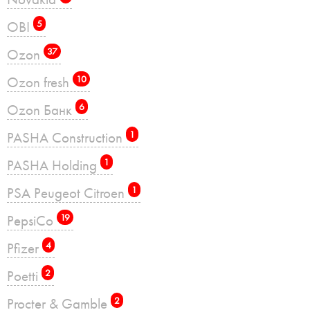
OBI
5
Ozon
37
Ozon fresh
10
Ozon Банк
6
PASHA Construction
1
PASHA Holding
1
PSA Peugeot Citroen
1
PepsiCo
19
Pfizer
4
Poetti
2
Procter & Gamble
2