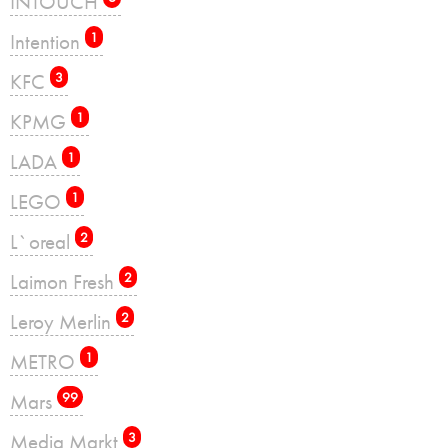
INTOUCH
Intention
1
KFC
3
KPMG
1
LADA
1
LEGO
1
L`oreal
2
Laimon Fresh
2
Leroy Merlin
2
METRO
1
Mars
99
Media Markt
3