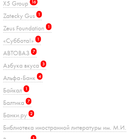
X5 Group
16
Zatecky Gus
1
Zeus Foundation
1
«Суббота!»
1
АВТОВАЗ
7
Азбука вкуса
3
Альфа-Банк
4
Байкал
1
Балтика
7
Банки.ру
2
Библиотека иностранной литературы им. М.И.
1