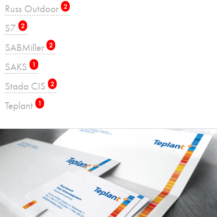
Russ Outdoor
2
S7
2
SABMiller
2
SAKS
1
Stada CIS
2
Teplant
1