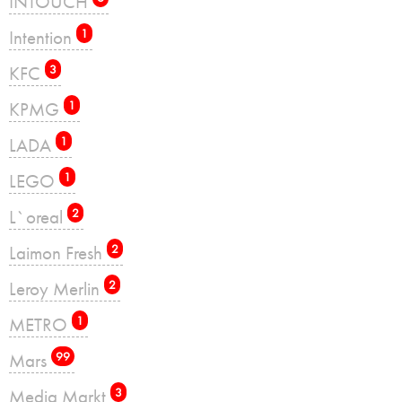
INTOUCH
Intention
1
KFC
3
KPMG
1
LADA
1
LEGO
1
L`oreal
2
Laimon Fresh
2
Leroy Merlin
2
METRO
1
Mars
99
Media Markt
3