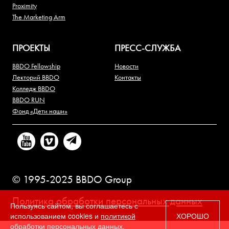
Proximity
The Marketing Arm
ПРОЕКТЫ
ПРЕСС-СЛУЖБА
BBDO Fellowship
Новости
Лекторий BBDO
Контакты
Колледж BBDO
BBDO RUN
Фонд «Дети наши»
© 1995-2025 BBDO Group
Политика обработки персональных данных
Пользуясь сайтом, вы соглашаетесь с
использованием cookies и
политикой
ХОРОШО
обработки персональных данных.