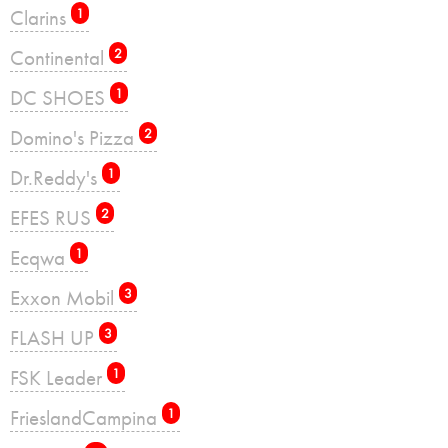
Clarins
1
Continental
2
DC SHOES
1
Domino's Pizza
2
Dr.Reddy's
1
EFES RUS
2
Ecqwa
1
Exxon Mobil
3
FLASH UP
3
FSK Leader
1
FrieslandCampina
1