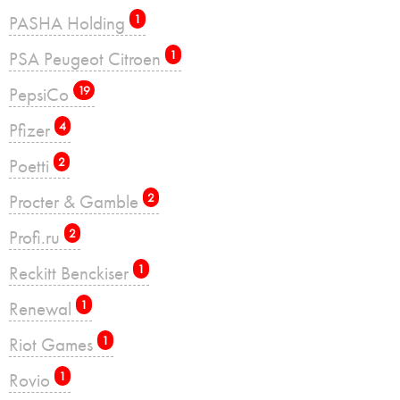
PASHA Holding
1
PSA Peugeot Citroen
1
PepsiCo
19
Pfizer
4
Poetti
2
Procter & Gamble
2
Profi.ru
2
Reckitt Benckiser
1
Renewal
1
Riot Games
1
Rovio
1