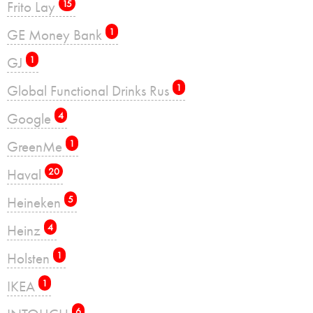
Frito Lay
15
GE Money Bank
1
GJ
1
Global Functional Drinks Rus
1
Google
4
GreenMe
1
Haval
20
Heineken
5
Heinz
4
Holsten
1
IKEA
1
6