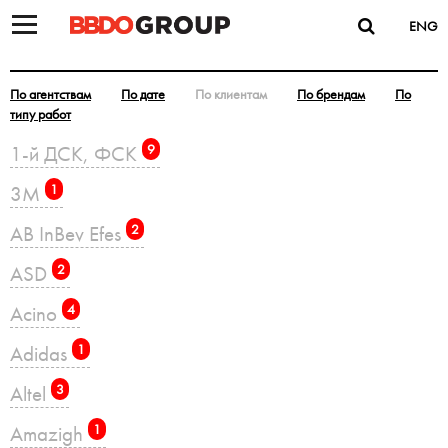
ENG
По агентствам
По дате
По клиентам
По брендам
По
типу работ
1-й ДСК, ФСК
9
3M
1
AB InBev Efes
2
ASD
2
Acino
4
Adidas
1
Altel
3
Amazigh
1