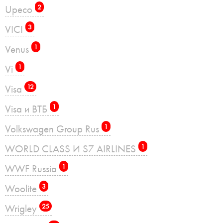
Upeco
2
VICI
3
Venus
1
Vi
1
Visa
12
Visa и ВТБ
1
Volkswagen Group Rus
1
WORLD CLASS И S7 AIRLINES
1
WWF Russia
1
Woolite
3
Wrigley
25