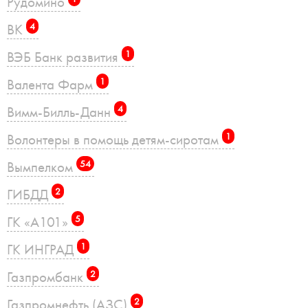
Рудомино
ВК
4
ВЭБ Банк развития
1
Валента Фарм
1
Вимм-Билль-Данн
4
Волонтеры в помощь детям-сиротам
1
Вымпелком
54
ГИБДД
2
ГК «А101»
5
ГК ИНГРАД
1
Газпромбанк
2
Газпромнефть (АЗС)
2