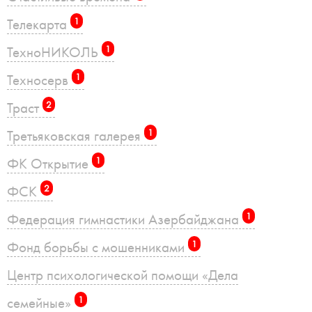
Телекарта
1
ТехноНИКОЛЬ
1
Техносерв
1
Траст
2
Третьяковская галерея
1
ФК Открытие
1
ФСК
2
Федерация гимнастики Азербайджана
1
Фонд борьбы с мошенниками
1
Центр психологической помощи «Дела
семейные»
1