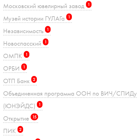
Московский ювелирный завод
1
Музей истории ГУЛАГа
1
Независимость
1
Новоспасский
1
ОМПК
1
ОРБИ
1
ОТП Банк
2
Объединенная программа ООН по ВИЧ/СПИДу
(ЮНЭЙДС)
1
Открытие
15
ПИК
2