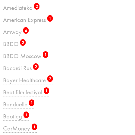
Amediateka
2
American Express
1
Amway
6
BBDO
2
BBDO Moscow
1
Bacardi Rus
2
Bayer Healthcare
2
Beat film festival
1
Bonduelle
1
Bootleg
1
CarMoney
1