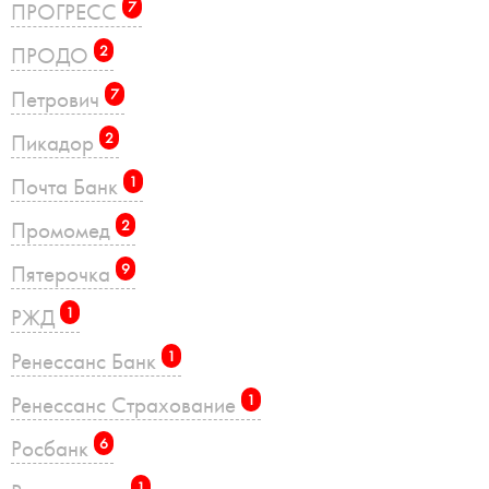
ПРОГРЕСС
7
ПРОДО
2
Петрович
7
Пикадор
2
Почта Банк
1
Промомед
2
Пятерочка
9
РЖД
1
Ренессанс Банк
1
Ренессанс Страхование
1
Росбанк
6
1