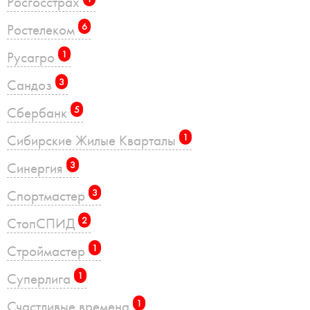
Росгосстрах
Ростелеком
6
Русагро
1
Сандоз
3
Сбербанк
5
Сибирские Жилые Кварталы
1
Синергия
3
Спортмастер
3
СтопСПИД
2
Строймастер
1
Суперлига
1
Счастливые времена
1