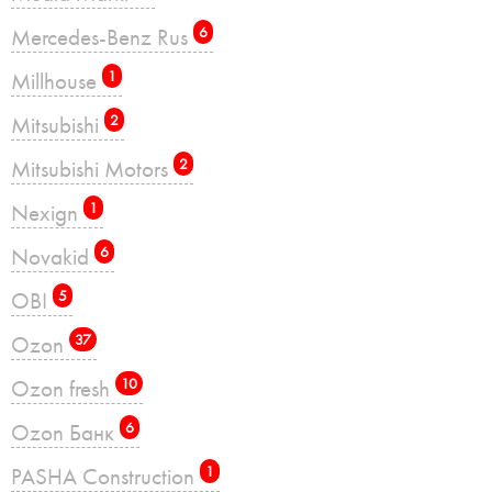
Mercedes-Benz Rus
6
Millhouse
1
Mitsubishi
2
Mitsubishi Motors
2
Nexign
1
Novakid
6
OBI
5
Ozon
37
Ozon fresh
10
Ozon Банк
6
PASHA Construction
1