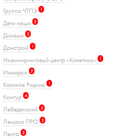
Группа ЧТПЗ
1
Дети наши
2
Динамо
3
Донстрой
1
Инжиниринговый центр «Кинетика»
1
Инмарко
2
Калинов Родник
1
Контур
4
Лебедянский
2
Лемана ПРО
2
Лента
2