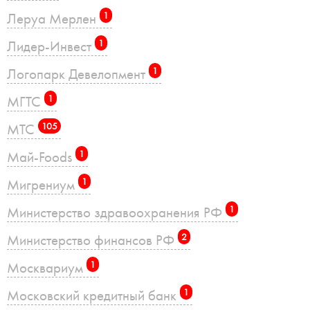
Леруа Мерлен
1
Лидер-Инвест
1
Логопарк Девелопмент
1
МГТС
1
МТС
105
Май-Foods
1
Мигрениум
1
Министерство здравоохранения РФ
1
Министерство финансов РФ
2
Москвариум
1
Московский кредитный банк
1