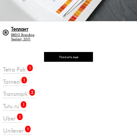
Теплант
BBDO Branding
Teplant, 2011
Показать еще
Tetra Pak
1
Torneo
1
Transmark
2
Tutu.ru
1
Uber
1
Unilever
1