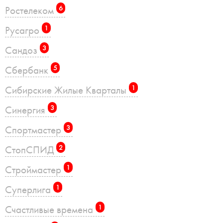
Ростелеком
6
Русагро
1
Сандоз
3
Сбербанк
5
Сибирские Жилые Кварталы
1
Синергия
3
Спортмастер
3
СтопСПИД
2
Строймастер
1
Суперлига
1
Счастливые времена
1