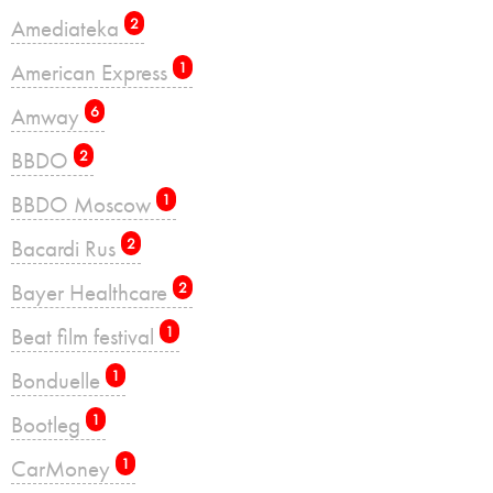
Amediateka
2
American Express
1
Amway
6
BBDO
2
BBDO Moscow
1
Bacardi Rus
2
Bayer Healthcare
2
Beat film festival
1
Bonduelle
1
Bootleg
1
CarMoney
1