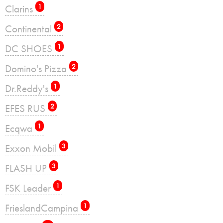
Clarins
1
Continental
2
DC SHOES
1
Domino's Pizza
2
Dr.Reddy's
1
EFES RUS
2
Ecqwa
1
Exxon Mobil
3
FLASH UP
3
FSK Leader
1
FrieslandCampina
1