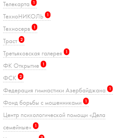
Телекарта
1
ТехноНИКОЛЬ
1
Техносерв
1
Траст
2
Третьяковская галерея
1
ФК Открытие
1
ФСК
2
Федерация гимнастики Азербайджана
1
Фонд борьбы с мошенниками
1
Центр психологической помощи «Дела
семейные»
1