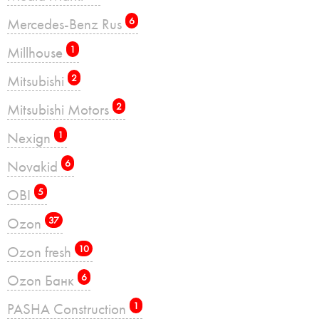
Mercedes-Benz Rus
6
Millhouse
1
Mitsubishi
2
Mitsubishi Motors
2
Nexign
1
Novakid
6
OBI
5
Ozon
37
Ozon fresh
10
Ozon Банк
6
PASHA Construction
1