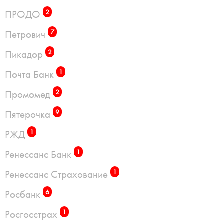
ПРОДО
2
Петрович
7
Пикадор
2
Почта Банк
1
Промомед
2
Пятерочка
9
РЖД
1
Ренессанс Банк
1
Ренессанс Страхование
1
Росбанк
6
Росгосстрах
1