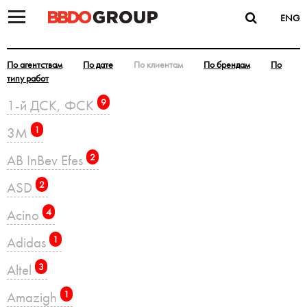
ENG
По агентствам
По дате
По клиентам
По брендам
По
типу работ
1-й ДСК, ФСК
9
3M
1
AB InBev Efes
2
ASD
2
Acino
4
Adidas
1
Altel
3
Amazigh
1