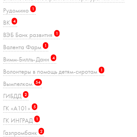
Рудомино
1
ВК
4
ВЭБ Банк развития
1
Валента Фарм
1
Вимм-Билль-Данн
4
Волонтеры в помощь детям-сиротам
1
Вымпелком
54
ГИБДД
2
ГК «А101»
5
ГК ИНГРАД
1
Газпромбанк
2