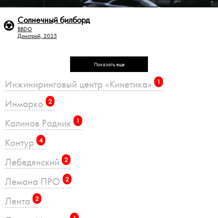
Солнечный билборд
BBDO
Донстрой, 2025
Показать еще
Инжиниринговый центр «Кинетика»
1
Инмарко
2
Калинов Родник
1
Контур
4
Лебедянский
2
Лемана ПРО
2
Лента
2