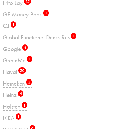
Frito Lay
15
GE Money Bank
1
GJ
1
Global Functional Drinks Rus
1
Google
4
GreenMe
1
Haval
20
Heineken
5
Heinz
4
Holsten
1
IKEA
1
6