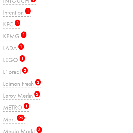
INTOUCH
Intention
1
KFC
3
KPMG
1
LADA
1
LEGO
1
L`oreal
2
Laimon Fresh
2
Leroy Merlin
2
METRO
1
Mars
99
Media Markt
3