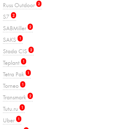
Russ Outdoor
2
S7
2
SABMiller
2
SAKS
1
Stada CIS
2
Teplant
1
Tetra Pak
1
Torneo
1
Transmark
2
Tutu.ru
1
Uber
1