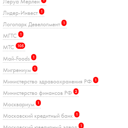
Леруа Мерлен
1
Лидер-Инвест
1
Логопарк Девелопмент
1
МГТС
1
МТС
105
Май-Foods
1
Мигрениум
1
Министерство здравоохранения РФ
1
Министерство финансов РФ
2
Москвариум
1
Московский кредитный банк
1
Московский ювелирный завод
1