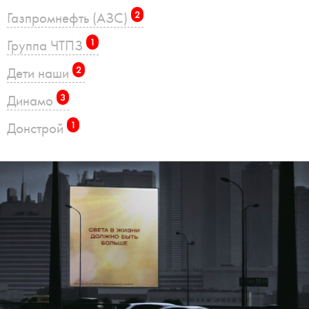
Газпромнефть (АЗС)
2
Группа ЧТПЗ
1
Дети наши
2
Динамо
3
Донстрой
1