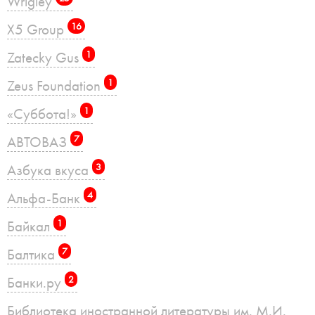
Wrigley
X5 Group
16
Zatecky Gus
1
Zeus Foundation
1
«Суббота!»
1
АВТОВАЗ
7
Азбука вкуса
3
Альфа-Банк
4
Байкал
1
Балтика
7
Банки.ру
2
Библиотека иностранной литературы им. М.И.