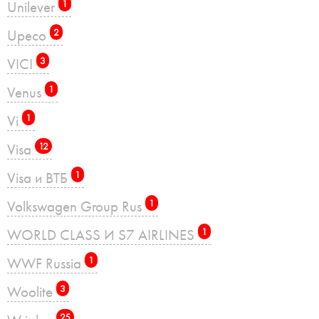
Unilever
1
Upeco
2
VICI
3
Venus
1
Vi
1
Visa
12
Visa и ВТБ
1
Volkswagen Group Rus
1
WORLD CLASS И S7 AIRLINES
1
WWF Russia
1
Woolite
3
25