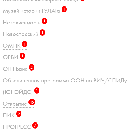
Музей истории ГУЛАГа
1
Независимость
1
Новоспасский
1
ОМПК
1
ОРБИ
1
ОТП Банк
2
Объединенная программа ООН по ВИЧ/СПИДу
(ЮНЭЙДС)
1
Открытие
15
ПИК
2
ПРОГРЕСС
7