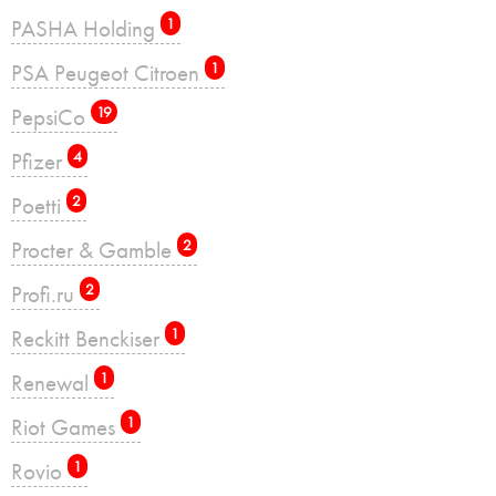
PASHA Holding
1
PSA Peugeot Citroen
1
PepsiCo
19
Pfizer
4
Poetti
2
Procter & Gamble
2
Profi.ru
2
Reckitt Benckiser
1
Renewal
1
Riot Games
1
Rovio
1