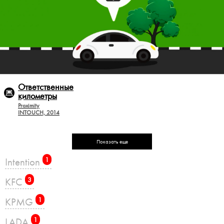
Ответственные
километры
Proximity
INTOUCH, 2014
Показать еще
Intention
1
KFC
3
KPMG
1
LADA
1