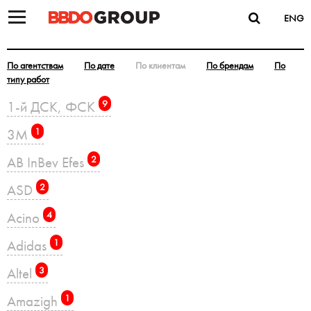
ENG
По агентствам
По дате
По клиентам
По брендам
По
типу работ
1-й ДСК, ФСК
9
3M
1
AB InBev Efes
2
ASD
2
Acino
4
Adidas
1
Altel
3
Amazigh
1