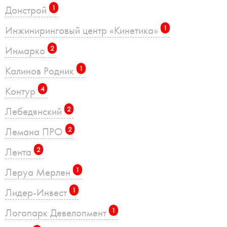
Донстрой
1
Инжиниринговый центр «Кинетика»
1
Инмарко
2
Калинов Родник
1
Контур
4
Лебедянский
2
Лемана ПРО
2
Лента
2
Леруа Мерлен
1
Лидер-Инвест
1
Логопарк Девелопмент
1