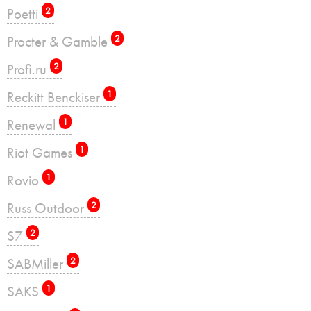
Poetti
2
Procter & Gamble
2
Profi.ru
2
Reckitt Benckiser
1
Renewal
1
Riot Games
1
Rovio
1
Russ Outdoor
2
S7
2
SABMiller
2
SAKS
1