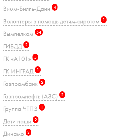
Вимм-Билль-Данн
4
Волонтеры в помощь детям-сиротам
1
Вымпелком
54
ГИБДД
2
ГК «А101»
5
ГК ИНГРАД
1
Газпромбанк
2
Газпромнефть (АЗС)
2
Группа ЧТПЗ
1
Дети наши
2
Динамо
3