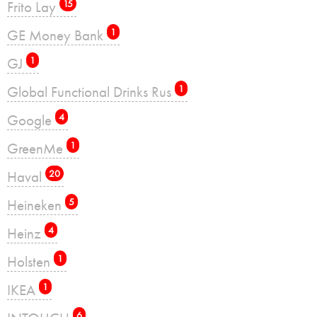
Frito Lay
15
GE Money Bank
1
GJ
1
Global Functional Drinks Rus
1
Google
4
GreenMe
1
Haval
20
Heineken
5
Heinz
4
Holsten
1
IKEA
1
6