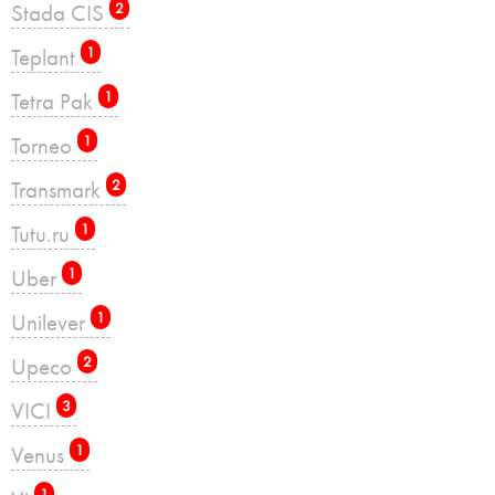
Stada CIS
2
Teplant
1
Tetra Pak
1
Torneo
1
Transmark
2
Tutu.ru
1
Uber
1
Unilever
1
Upeco
2
VICI
3
Venus
1
1