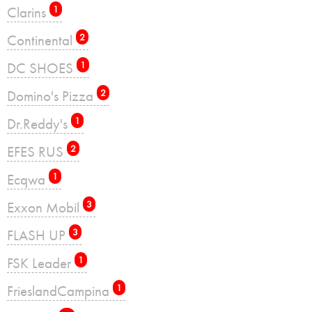
Clarins
1
Continental
2
DC SHOES
1
Domino's Pizza
2
Dr.Reddy's
1
EFES RUS
2
Ecqwa
1
Exxon Mobil
3
FLASH UP
3
FSK Leader
1
FrieslandCampina
1