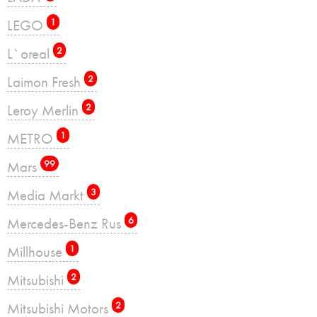
LEGO
1
L`oreal
2
Laimon Fresh
2
Leroy Merlin
2
METRO
1
Mars
99
Media Markt
3
Mercedes-Benz Rus
6
Millhouse
1
Mitsubishi
2
Mitsubishi Motors
2