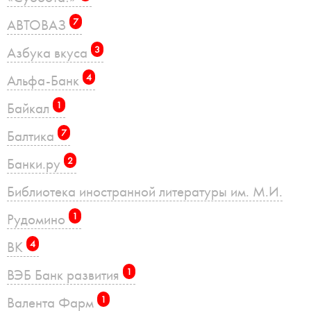
АВТОВАЗ
7
Азбука вкуса
3
Альфа-Банк
4
Байкал
1
Балтика
7
Банки.ру
2
Библиотека иностранной литературы им. М.И.
Рудомино
1
ВК
4
ВЭБ Банк развития
1
Валента Фарм
1