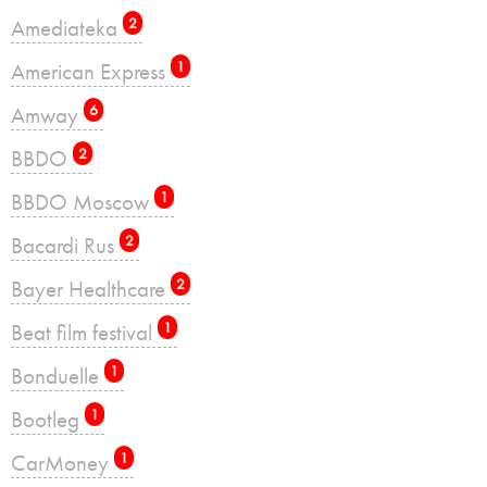
Amediateka
2
American Express
1
Amway
6
BBDO
2
BBDO Moscow
1
Bacardi Rus
2
Bayer Healthcare
2
Beat film festival
1
Bonduelle
1
Bootleg
1
CarMoney
1