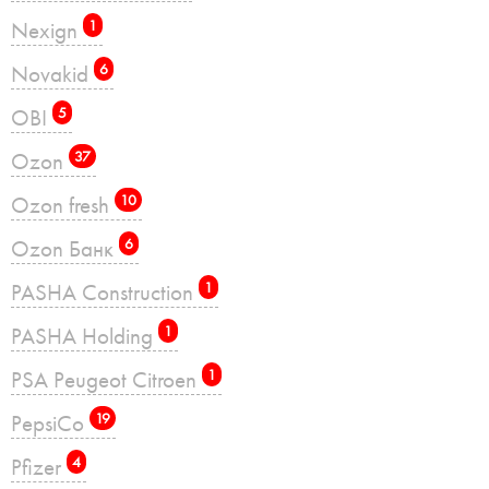
Nexign
1
Novakid
6
OBI
5
Ozon
37
Ozon fresh
10
Ozon Банк
6
PASHA Construction
1
PASHA Holding
1
PSA Peugeot Citroen
1
PepsiCo
19
Pfizer
4