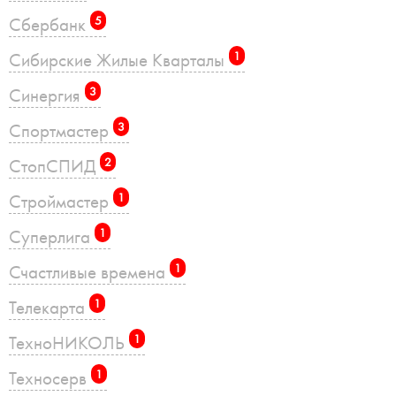
Сбербанк
5
Сибирские Жилые Кварталы
1
Синергия
3
Спортмастер
3
СтопСПИД
2
Строймастер
1
Суперлига
1
Счастливые времена
1
Телекарта
1
ТехноНИКОЛЬ
1
Техносерв
1