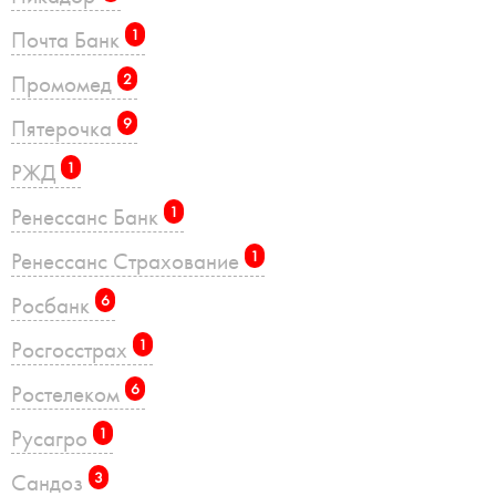
Почта Банк
1
Промомед
2
Пятерочка
9
РЖД
1
Ренессанс Банк
1
Ренессанс Страхование
1
Росбанк
6
Росгосстрах
1
Ростелеком
6
Русагро
1
Сандоз
3