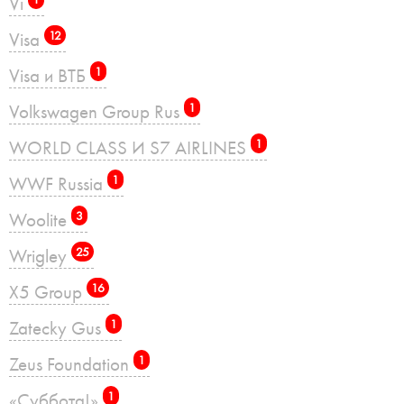
Vi
Visa
12
Visa и ВТБ
1
Volkswagen Group Rus
1
WORLD CLASS И S7 AIRLINES
1
WWF Russia
1
Woolite
3
Wrigley
25
X5 Group
16
Zatecky Gus
1
Zeus Foundation
1
«Суббота!»
1