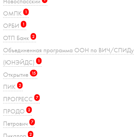
Новоспасский
ОМПК
1
ОРБИ
1
ОТП Банк
2
Объединенная программа ООН по ВИЧ/СПИДу
(ЮНЭЙДС)
1
Открытие
15
ПИК
2
ПРОГРЕСС
7
ПРОДО
2
Петрович
7
Пикадор
2