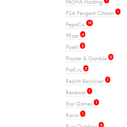
PASHA Holding
1
PSA Peugeot Citroen
1
PepsiCo
19
Pfizer
4
Poetti
2
Procter & Gamble
2
Profi.ru
2
Reckitt Benckiser
1
Renewal
1
Riot Games
1
Rovio
1
Russ Outdoor
2