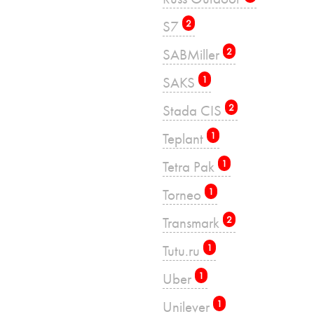
S7
2
SABMiller
2
SAKS
1
Stada CIS
2
Teplant
1
Tetra Pak
1
Torneo
1
Transmark
2
Tutu.ru
1
Uber
1
Unilever
1