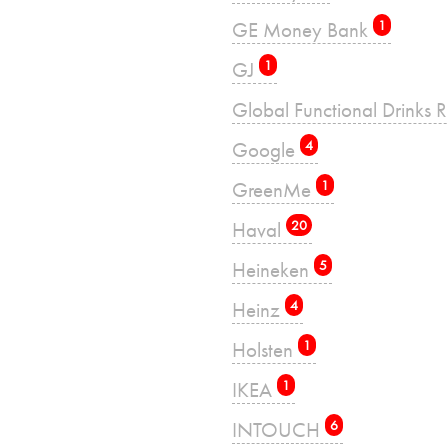
GE Money Bank
1
GJ
1
Global Functional Drinks 
Google
4
GreenMe
1
Haval
20
Heineken
5
Heinz
4
Holsten
1
IKEA
1
INTOUCH
6