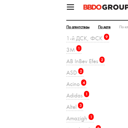
По агентствам
По дате
По к
1-й ДСК, ФСК
9
3M
1
AB InBev Efes
2
ASD
2
Acino
4
Adidas
1
Altel
3
Amazigh
1