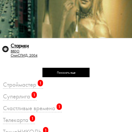
Старики
BBDO
СтопСПИД, 2004
Показать еще
Строймастер
1
Суперлига
1
Счастливые времена
1
Телекарта
1
ТехноНИКОЛЬ
1