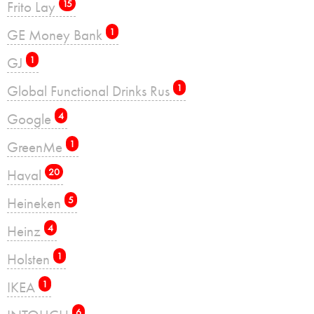
Frito Lay
15
GE Money Bank
1
GJ
1
Global Functional Drinks Rus
1
Google
4
GreenMe
1
Haval
20
Heineken
5
Heinz
4
Holsten
1
IKEA
1
6