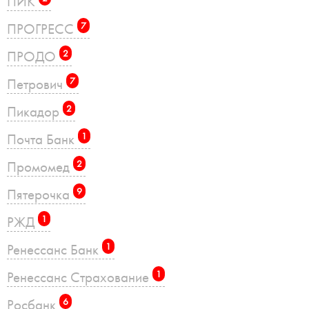
ПИК
ПРОГРЕСС
7
ПРОДО
2
Петрович
7
Пикадор
2
Почта Банк
1
Промомед
2
Пятерочка
9
РЖД
1
Ренессанс Банк
1
Ренессанс Страхование
1
Росбанк
6