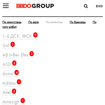
ENG
По агентствам
По дате
По клиентам
По брендам
По
типу работ
1-й ДСК, ФСК
9
3M
1
AB InBev Efes
2
ASD
2
Acino
4
Adidas
1
Altel
3
Amazigh
1