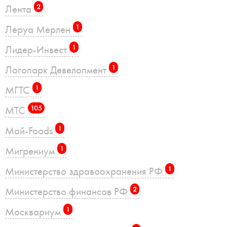
Лента
2
Леруа Мерлен
1
Лидер-Инвест
1
Логопарк Девелопмент
1
МГТС
1
МТС
105
Май-Foods
1
Мигрениум
1
Министерство здравоохранения РФ
1
Министерство финансов РФ
2
Москвариум
1