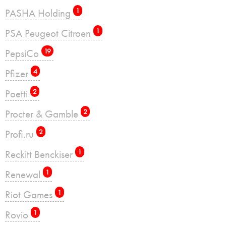
PASHA Holding
1
PSA Peugeot Citroen
1
PepsiCo
19
Pfizer
4
Poetti
2
Procter & Gamble
2
Profi.ru
2
Reckitt Benckiser
1
Renewal
1
Riot Games
1
Rovio
1