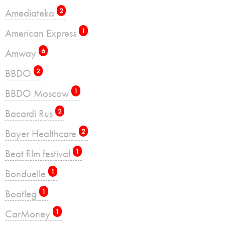
Amediateka
2
American Express
1
Amway
6
BBDO
2
BBDO Moscow
1
Bacardi Rus
2
Bayer Healthcare
2
Beat film festival
1
Bonduelle
1
Bootleg
1
CarMoney
1