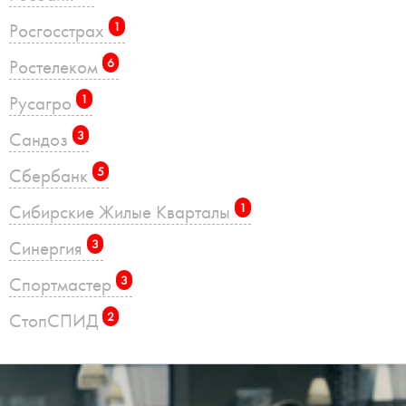
Росгосстрах
1
Ростелеком
6
Русагро
1
Сандоз
3
Сбербанк
5
Сибирские Жилые Кварталы
1
Синергия
3
Спортмастер
3
СтопСПИД
2