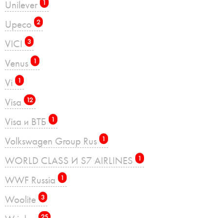
Unilever
1
Upeco
2
VICI
3
Venus
1
Vi
1
Visa
12
Visa и ВТБ
1
Volkswagen Group Rus
1
WORLD CLASS И S7 AIRLINES
1
WWF Russia
1
Woolite
3
25