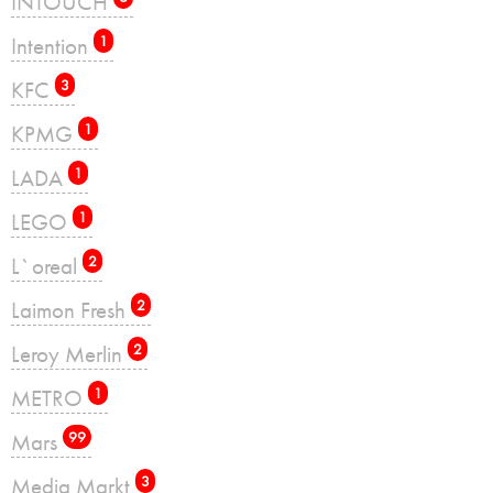
INTOUCH
Intention
1
KFC
3
KPMG
1
LADA
1
LEGO
1
L`oreal
2
Laimon Fresh
2
Leroy Merlin
2
METRO
1
Mars
99
Media Markt
3