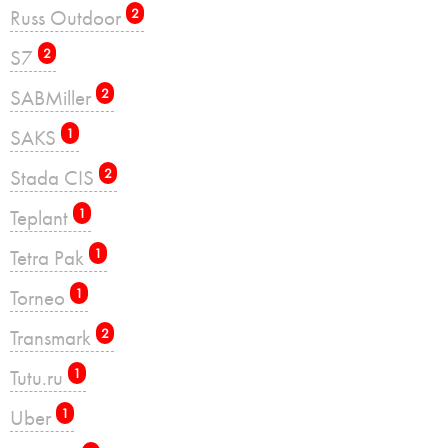
Russ Outdoor
2
S7
2
SABMiller
2
SAKS
1
Stada CIS
2
Teplant
1
Tetra Pak
1
Torneo
1
Transmark
2
Tutu.ru
1
Uber
1