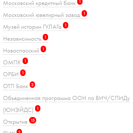
Московский кредитный банк
1
Московский ювелирный завод
1
Музей истории ГУЛАГа
1
Независимость
1
Новоспасский
1
ОМПК
1
ОРБИ
1
ОТП Банк
2
Объединенная программа ООН по ВИЧ/СПИДу
(ЮНЭЙДС)
1
Открытие
15
2