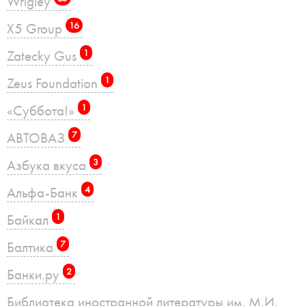
Wrigley
X5 Group
16
Zatecky Gus
1
Zeus Foundation
1
«Суббота!»
1
АВТОВАЗ
7
Азбука вкуса
3
Альфа-Банк
4
Байкал
1
Балтика
7
Банки.ру
2
Библиотека иностранной литературы им. М.И.