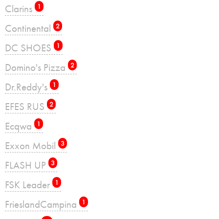
Clarins
1
Continental
2
DC SHOES
1
Domino's Pizza
2
Dr.Reddy's
1
EFES RUS
2
Ecqwa
1
Exxon Mobil
3
FLASH UP
3
FSK Leader
1
FrieslandCampina
1