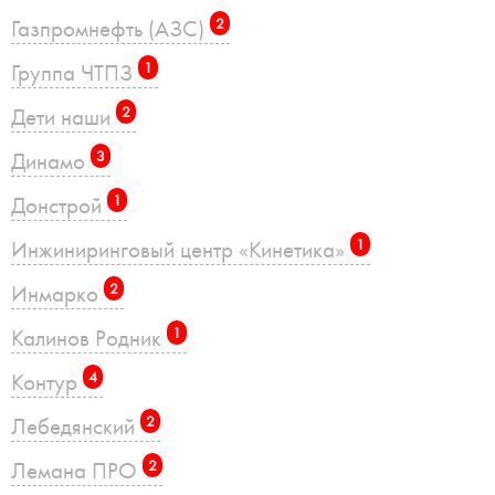
Газпромнефть (АЗС)
2
Группа ЧТПЗ
1
Дети наши
2
Динамо
3
Донстрой
1
Инжиниринговый центр «Кинетика»
1
Инмарко
2
Калинов Родник
1
Контур
4
Лебедянский
2
Лемана ПРО
2