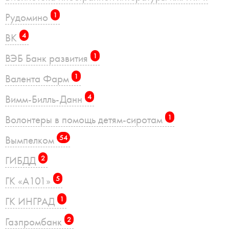
Рудомино
1
ВК
4
ВЭБ Банк развития
1
Валента Фарм
1
Вимм-Билль-Данн
4
Волонтеры в помощь детям-сиротам
1
Вымпелком
54
ГИБДД
2
ГК «А101»
5
ГК ИНГРАД
1
Газпромбанк
2