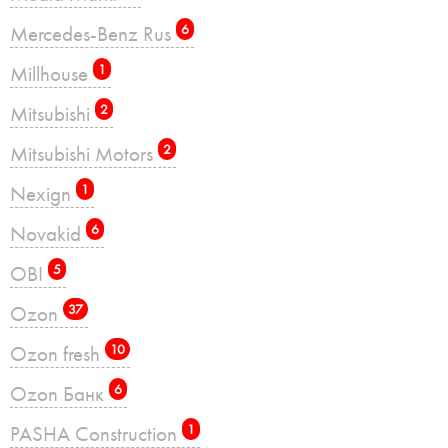
Mercedes-Benz Rus
6
Millhouse
1
Mitsubishi
2
Mitsubishi Motors
2
Nexign
1
Novakid
6
OBI
5
Ozon
37
Ozon fresh
10
Ozon Банк
6
PASHA Construction
1