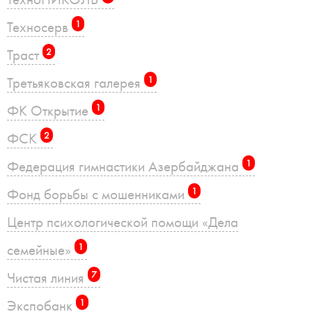
Техносерв
1
Траст
2
Третьяковская галерея
1
ФК Открытие
1
ФСК
2
Федерация гимнастики Азербайджана
1
Фонд борьбы с мошенниками
1
Центр психологической помощи «Дела
семейные»
1
Чистая линия
7
Экспобанк
1