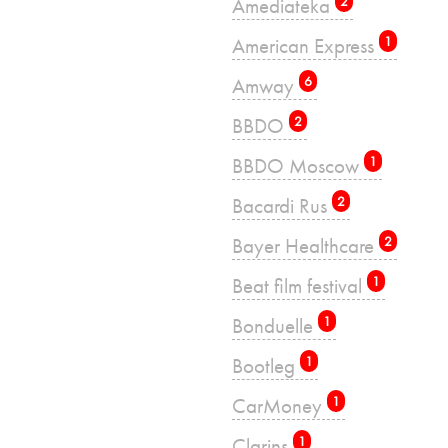
Amediateka
2
American Express
1
Amway
6
BBDO
2
BBDO Moscow
1
Bacardi Rus
2
Bayer Healthcare
2
Beat film festival
1
Bonduelle
1
Bootleg
1
CarMoney
1
Clarins
1