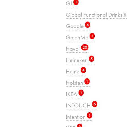
GJ
1
Global Functional Drinks 
Google
4
GreenMe
1
Haval
20
Heineken
5
Heinz
4
Holsten
1
IKEA
1
INTOUCH
6
Intention
1
3