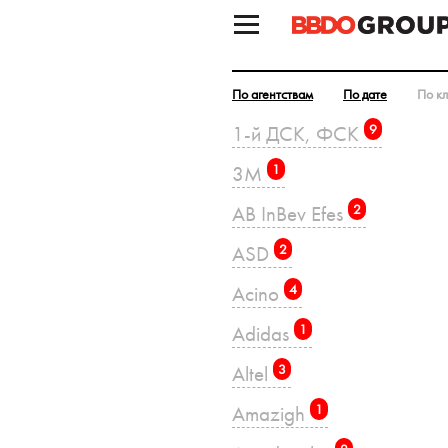
По агентствам
По дате
По к
1-й ДСК, ФСК
9
3M
1
AB InBev Efes
2
ASD
2
Acino
4
Adidas
1
Altel
3
Amazigh
1