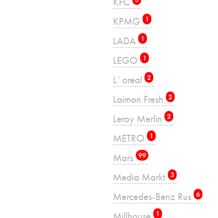
KFC
KPMG
1
LADA
1
LEGO
1
L`oreal
2
Laimon Fresh
2
Leroy Merlin
2
METRO
1
Mars
99
Media Markt
3
Mercedes-Benz Rus
6
Millhouse
1