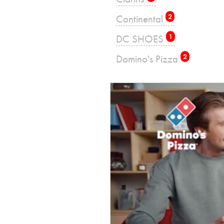
Continental
2
DC SHOES
1
Domino's Pizza
2