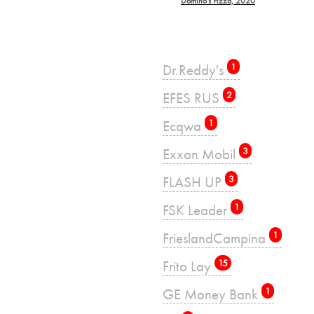
Domino's Pizza, 2020
Dr.Reddy's
1
EFES RUS
2
Ecqwa
1
Exxon Mobil
3
FLASH UP
3
FSK Leader
1
FrieslandCampina
1
Frito Lay
15
GE Money Bank
1