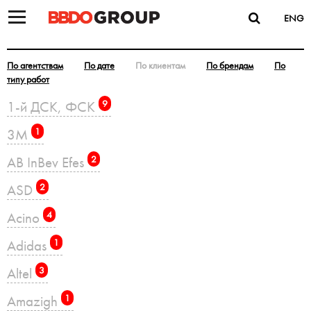
ENG
По агентствам
По дате
По клиентам
По брендам
По
типу работ
1-й ДСК, ФСК
9
3M
1
AB InBev Efes
2
ASD
2
Acino
4
Adidas
1
Altel
3
Amazigh
1