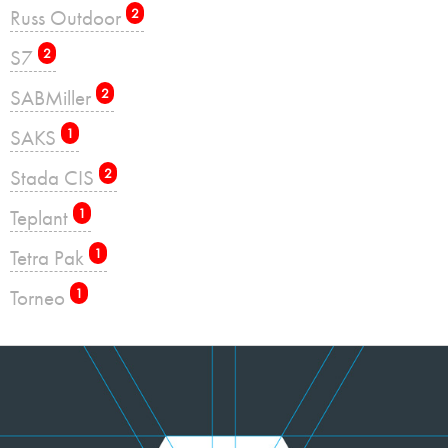
Russ Outdoor
2
S7
2
SABMiller
2
SAKS
1
Stada CIS
2
Teplant
1
Tetra Pak
1
Torneo
1