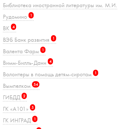
Библиотека иностранной литературы им. М.И.
Рудомино
1
ВК
4
ВЭБ Банк развития
1
Валента Фарм
1
Вимм-Билль-Данн
4
Волонтеры в помощь детям-сиротам
1
Вымпелком
54
ГИБДД
2
ГК «А101»
5
ГК ИНГРАД
1