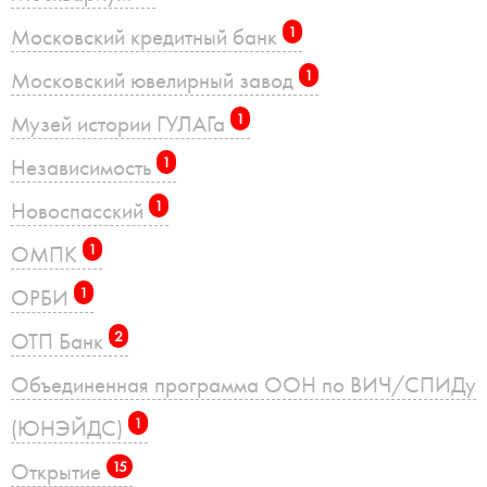
Московский кредитный банк
1
Московский ювелирный завод
1
Музей истории ГУЛАГа
1
Независимость
1
Новоспасский
1
ОМПК
1
ОРБИ
1
ОТП Банк
2
Объединенная программа ООН по ВИЧ/СПИДу
(ЮНЭЙДС)
1
Открытие
15