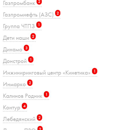
Газпромбанк
2
Газпромнефть (АЗС)
2
Группа ЧТПЗ
1
Дети наши
2
Динамо
3
Донстрой
1
Инжиниринговый центр «Кинетика»
1
Инмарко
2
Калинов Родник
1
Контур
4
Лебедянский
2
2