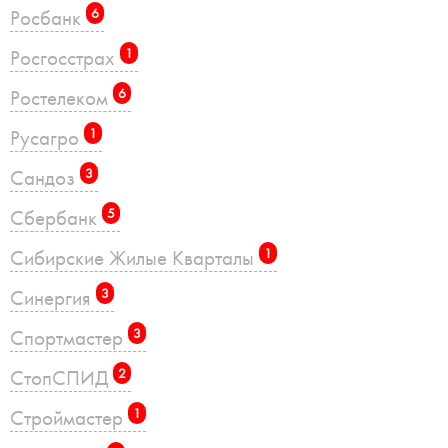
Росбанк
6
Росгосстрах
1
Ростелеком
6
Русагро
1
Сандоз
3
Сбербанк
5
Сибирские Жилые Кварталы
1
Синергия
3
Спортмастер
3
СтопСПИД
2
Строймастер
1