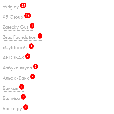
Wrigley
25
X5 Group
16
Zatecky Gus
1
Zeus Foundation
1
«Суббота!»
1
АВТОВАЗ
7
Азбука вкуса
3
Альфа-Банк
4
Байкал
1
Балтика
7
Банки.ру
2