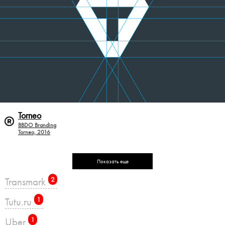
Torneo
BBDO Branding
Torneo, 2016
Показать еще
Transmark
2
Tutu.ru
1
Uber
1