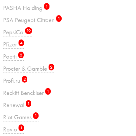
PASHA Holding
1
PSA Peugeot Citroen
1
PepsiCo
19
Pfizer
4
Poetti
2
Procter & Gamble
2
Profi.ru
2
Reckitt Benckiser
1
Renewal
1
Riot Games
1
Rovio
1