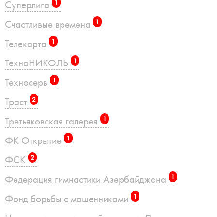
Суперлига
1
Счастливые времена
1
Телекарта
1
ТехноНИКОЛЬ
1
Техносерв
1
Траст
2
Третьяковская галерея
1
ФК Открытие
1
ФСК
2
Федерация гимнастики Азербайджана
1
Фонд борьбы с мошенниками
1