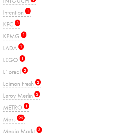
INTOUCH
Intention
1
KFC
3
KPMG
1
LADA
1
LEGO
1
L`oreal
2
Laimon Fresh
2
Leroy Merlin
2
METRO
1
Mars
99
Media Markt
3