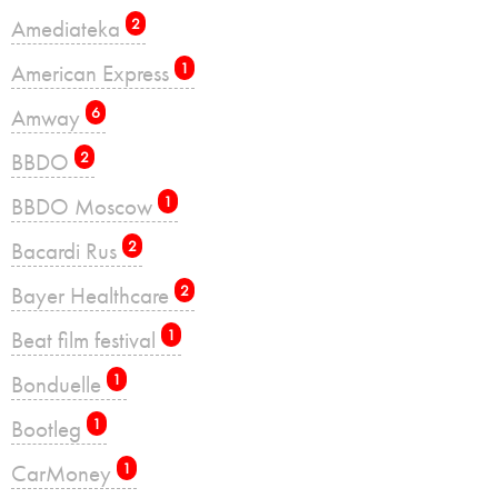
Amediateka
2
American Express
1
Amway
6
BBDO
2
BBDO Moscow
1
Bacardi Rus
2
Bayer Healthcare
2
Beat film festival
1
Bonduelle
1
Bootleg
1
CarMoney
1