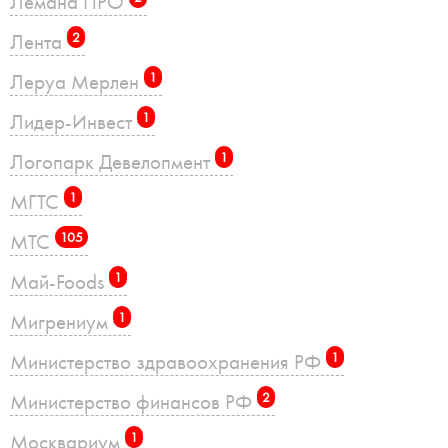
Лемана ПРО
Лента
2
Леруа Мерлен
1
Лидер-Инвест
1
Логопарк Девелопмент
1
МГТС
1
МТС
105
Май-Foods
1
Мигрениум
1
Министерство здравоохранения РФ
1
Министерство финансов РФ
2
Москвариум
1