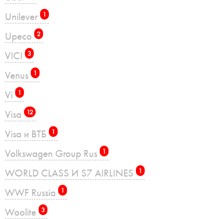
Unilever
1
Upeco
2
VICI
3
Venus
1
Vi
1
Visa
12
Visa и ВТБ
1
Volkswagen Group Rus
1
WORLD CLASS И S7 AIRLINES
1
WWF Russia
1
Woolite
3