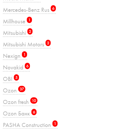
Mercedes-Benz Rus
6
Millhouse
1
Mitsubishi
2
Mitsubishi Motors
2
Nexign
1
Novakid
6
OBI
5
Ozon
37
Ozon fresh
10
Ozon Банк
6
PASHA Construction
1