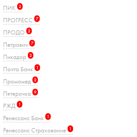
ПИК
2
ПРОГРЕСС
7
ПРОДО
2
Петрович
7
Пикадор
2
Почта Банк
1
Промомед
2
Пятерочка
9
РЖД
1
Ренессанс Банк
1
Ренессанс Страхование
1