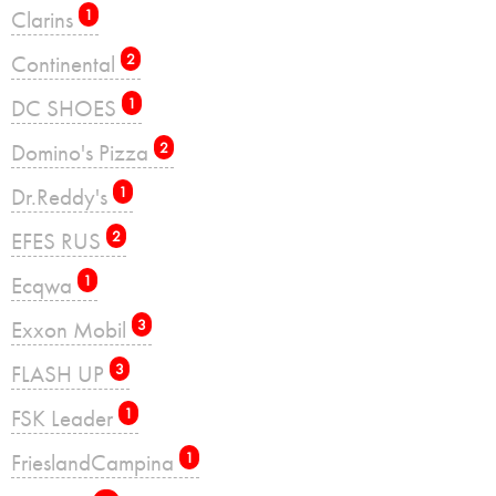
Clarins
1
Continental
2
DC SHOES
1
Domino's Pizza
2
Dr.Reddy's
1
EFES RUS
2
Ecqwa
1
Exxon Mobil
3
FLASH UP
3
FSK Leader
1
FrieslandCampina
1