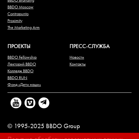
BBDO Branding
BBDO Moscow
Contrapunto
Proximity
The Marketing Arm
ПРОЕКТЫ
ПРЕСС-СЛУЖБА
BBDO Fellowship
Новости
Лекторий BBDO
Контакты
Колледж BBDO
BBDO RUN
Фонд «Дети наши»
© 1995-2025 BBDO Group
Политика обработки персональных данных