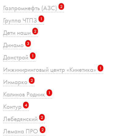
Газпромнефть (АЗС)
2
Группа ЧТПЗ
1
Дети наши
2
Динамо
3
Донстрой
1
Инжиниринговый центр «Кинетика»
1
Инмарко
2
Калинов Родник
1
Контур
4
Лебедянский
2
Лемана ПРО
2