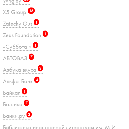
Wrigley
X5 Group
16
Zatecky Gus
1
Zeus Foundation
1
«Суббота!»
1
АВТОВАЗ
7
Азбука вкуса
3
Альфа-Банк
4
Байкал
1
Балтика
7
Банки.ру
2
Библиотека иностранной литературы им. М.И.