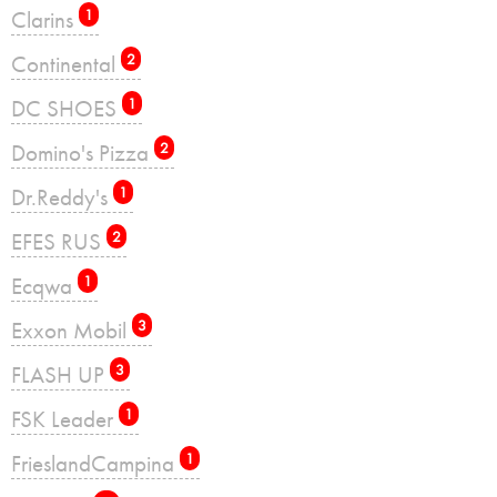
Clarins
1
Continental
2
DC SHOES
1
Domino's Pizza
2
Dr.Reddy's
1
EFES RUS
2
Ecqwa
1
Exxon Mobil
3
FLASH UP
3
FSK Leader
1
FrieslandCampina
1