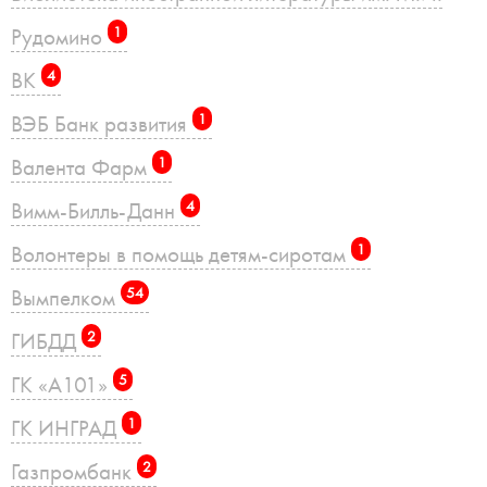
Рудомино
1
ВК
4
ВЭБ Банк развития
1
Валента Фарм
1
Вимм-Билль-Данн
4
Волонтеры в помощь детям-сиротам
1
Вымпелком
54
ГИБДД
2
ГК «А101»
5
ГК ИНГРАД
1
Газпромбанк
2