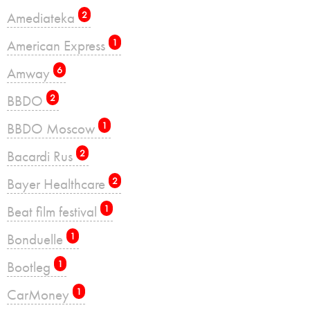
Amediateka
2
American Express
1
Amway
6
BBDO
2
BBDO Moscow
1
Bacardi Rus
2
Bayer Healthcare
2
Beat film festival
1
Bonduelle
1
Bootleg
1
CarMoney
1