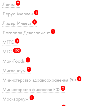
Лента
2
Леруа Мерлен
1
Лидер-Инвест
1
Логопарк Девелопмент
1
МГТС
1
МТС
105
Май-Foods
1
Мигрениум
1
Министерство здравоохранения РФ
1
Министерство финансов РФ
2
Москвариум
1