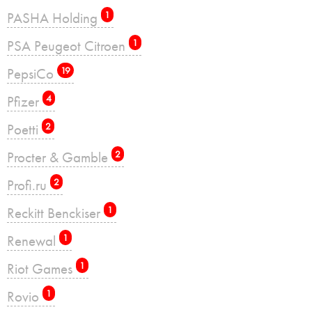
PASHA Holding
1
PSA Peugeot Citroen
1
PepsiCo
19
Pfizer
4
Poetti
2
Procter & Gamble
2
Profi.ru
2
Reckitt Benckiser
1
Renewal
1
Riot Games
1
Rovio
1