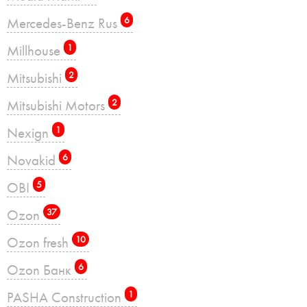
Mercedes-Benz Rus
6
Millhouse
1
Mitsubishi
2
Mitsubishi Motors
2
Nexign
1
Novakid
6
OBI
5
Ozon
37
Ozon fresh
10
Ozon Банк
6
PASHA Construction
1