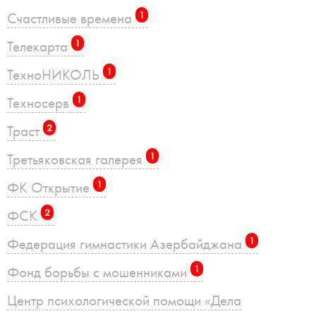
Счастливые времена
1
Телекарта
1
ТехноНИКОЛЬ
1
Техносерв
1
Траст
2
Третьяковская галерея
1
ФК Открытие
1
ФСК
2
Федерация гимнастики Азербайджана
1
Фонд борьбы с мошенниками
1
Центр психологической помощи «Дела