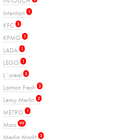
INTOUCH
Intention
1
KFC
3
KPMG
1
LADA
1
LEGO
1
L`oreal
2
Laimon Fresh
2
Leroy Merlin
2
METRO
1
Mars
99
Media Markt
3