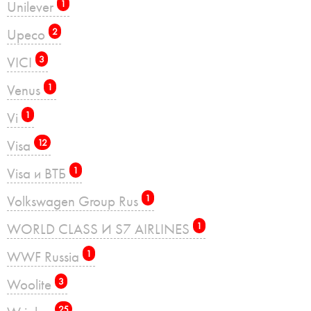
Unilever
1
Upeco
2
VICI
3
Venus
1
Vi
1
Visa
12
Visa и ВТБ
1
Volkswagen Group Rus
1
WORLD CLASS И S7 AIRLINES
1
WWF Russia
1
Woolite
3
25