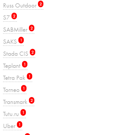
Russ Outdoor
2
S7
2
SABMiller
2
SAKS
1
Stada CIS
2
Teplant
1
Tetra Pak
1
Torneo
1
Transmark
2
Tutu.ru
1
Uber
1