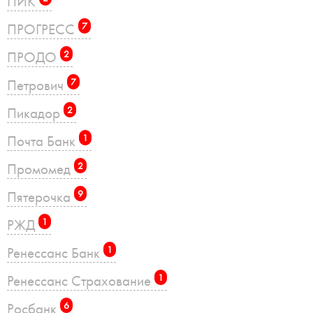
ПИК
ПРОГРЕСС
7
ПРОДО
2
Петрович
7
Пикадор
2
Почта Банк
1
Промомед
2
Пятерочка
9
РЖД
1
Ренессанс Банк
1
Ренессанс Страхование
1
Росбанк
6