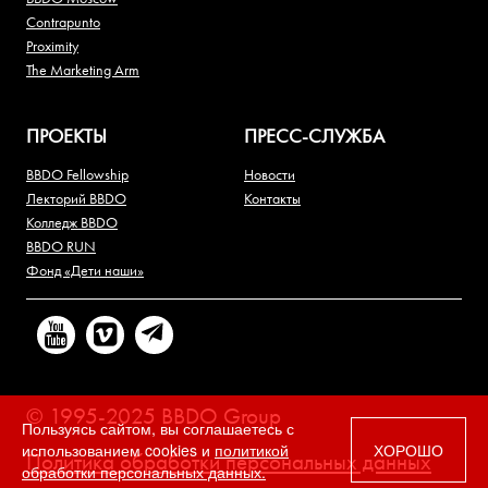
Contrapunto
Proximity
The Marketing Arm
ПРОЕКТЫ
ПРЕСС-СЛУЖБА
BBDO Fellowship
Новости
Лекторий BBDO
Контакты
Колледж BBDO
BBDO RUN
Фонд «Дети наши»
© 1995-2025 BBDO Group
Пользуясь сайтом, вы соглашаетесь с
использованием cookies и
политикой
ХОРОШО
Политика обработки персональных данных
обработки персональных данных.