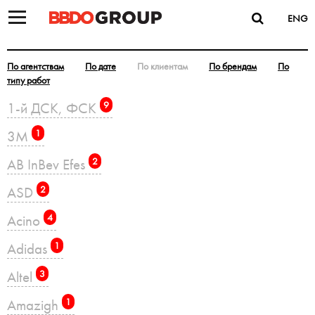
ENG
По агентствам
По дате
По клиентам
По брендам
По
типу работ
1-й ДСК, ФСК
9
3M
1
AB InBev Efes
2
ASD
2
Acino
4
Adidas
1
Altel
3
Amazigh
1