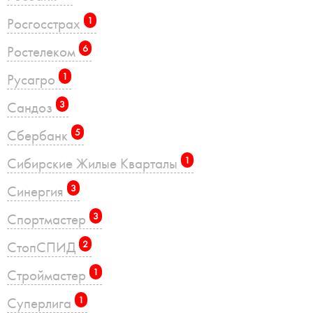
Росгосстрах
1
Ростелеком
6
Русагро
1
Сандоз
3
Сбербанк
5
Сибирские Жилые Кварталы
1
Синергия
3
Спортмастер
3
СтопСПИД
2
Строймастер
1
Суперлига
1