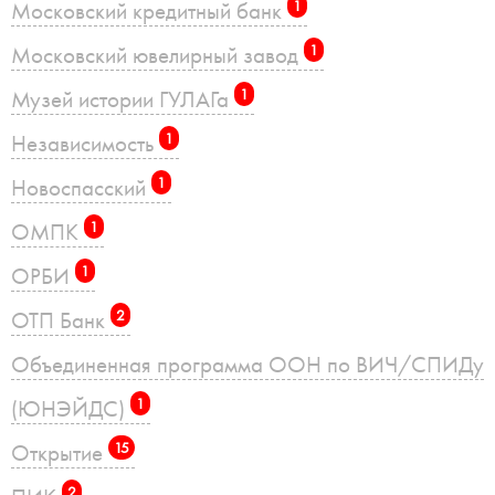
Московский кредитный банк
1
Московский ювелирный завод
1
Музей истории ГУЛАГа
1
Независимость
1
Новоспасский
1
ОМПК
1
ОРБИ
1
ОТП Банк
2
Объединенная программа ООН по ВИЧ/СПИДу
(ЮНЭЙДС)
1
Открытие
15
2